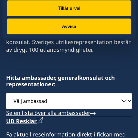
Tillåt urval
Sverige har diplomatiska förbindelser med i
stort sett alla stater i världen. I ungefär hälften
Avvisa
av dessa stater har Sverige ambassader och
konsulat. Sveriges utrikesrepresentation består
av drygt 100 utlandsmyndigheter.
Hitta ambassader, generalkonsulat och
representationer:
Välj
ambassad
Se en lista över alla ambassader
UD Resklar
Få aktuell reseinformation direkt i fickan med