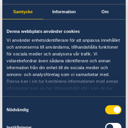
Vid förlust av ordinarie pass/nationellt id-kort
eller om giltighetstiden gått ut alternativt om
Samtycke
Information
Om
passet är inlämnat till utländsk ambassad för
utfärdande av visering, går det att ansöka om
provisoriskt pass vid det honorära konsulatet i
Denna webbplats använder cookies
Port of Spain eller det i Tobago. Det
Vi använder enhetsidentifierare för att anpassa innehållet
provisoriska passet utfärdas för resa direkt till
och annonserna till användarna, tillhandahålla funktioner
Sverige alternativt bosättningslandet och har
för sociala medier och analysera vår trafik. Vi
kort giltighetstid. Se mer information under
vidarebefordrar även sådana identifierare och annan
Hjälp till svenskar utomlands.
information från din enhet till de sociala medier och
annons- och analysföretag som vi samarbetar med.
Dessa kan i sin tur kombinera informationen med annan
Länk till
Polisen
.
information som du har tillhandahållit eller som de har
samlat in när du har använt deras tjänster.
Kontrollera pass och visum
Samtyckesval
Nödvändig
Här finns grundläggande information som
Inställningar