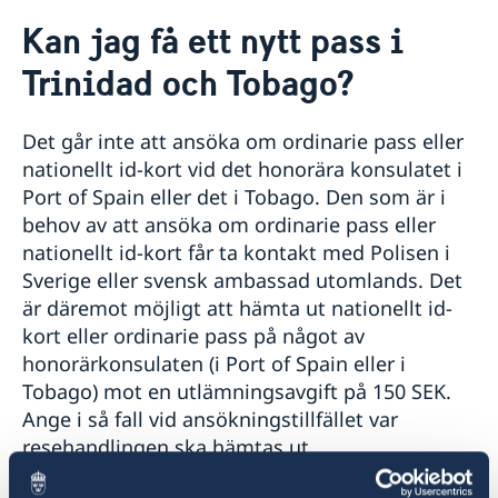
Rösta i Trinidad och Tobago
Kan jag få ett nytt pass i
Hjälp till svenskar i Trinidad och Tobago
Trinidad och Tobago?
Rösta i Trinidad och Tobago
Reseinformation
Pass utomlands
Service för svenska företag
Ambassadens reseinformation
Förlust av pass
Legaliseringar/apostille
Det går inte att ansöka om ordinarie pass eller
Allmänna säkerhetsläget
Gifta sig utomlands
nationellt id-kort vid det honorära konsulatet i
Terrorism
Port of Spain eller det i Tobago. Den som är i
Naturförhållanden och katastrofer
behov av att ansöka om ordinarie pass eller
In- och utresebestämmelser
Hälso- och sjukvård
nationellt id-kort får ta kontakt med Polisen i
Lokala lagar och sedvänjor
Sverige eller svensk ambassad utomlands. Det
Kriminalitet och personlig säkerhet
är däremot möjligt att hämta ut nationellt id-
Trafiksäkerhet
kort eller ordinarie pass på något av
honorärkonsulaten (i Port of Spain eller i
Tobago) mot en utlämningsavgift på 150 SEK.
Ange i så fall vid ansökningstillfället var
resehandlingen ska hämtas ut.