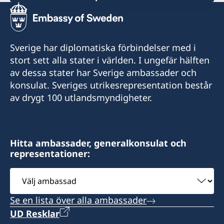
Telefonnummer konsulat
+1-868-689-4006
+1 868 680 8128
Emailadress konsulat
Sverige har diplomatiska förbindelser med i
Emailadress konsulat
stort sett alla stater i världen. I ungefär hälften
hardplayfishing1@gmail.com
av dessa stater har Sverige ambassader och
portofspain.swecons@yahoo.com
Telefaxnummer konsulat
konsulat. Sveriges utrikesrepresentation består
Svenska generalkonsulatet
av drygt 100 utlandsmyndigheter.
+1-868-689-4006/639 7108
17 Samaroo Road
Arranquez
Sveriges konsulat
Trinidad and Tobago
13 Evergreens, Old Grange
Hitta ambassader, generalkonsulat och
Mt. Irvine
representationer:
Måndag – fredag kl. 09.00-16.00
Scarborough
Välj
Tobago
Honorärkonsul
ambassad
Måndag-fredag, 08.00-18.00
Se en lista över alla ambassader
David O´Brien
UD Resklar
Honorärkonsul