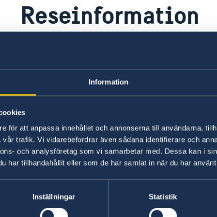
Reseinformation
Ambassadens reseinformation
UD
Information
Ambassadens reseinformation innehåller
På 
landspecifik information och aktuella
råd
händelser som kan påverka dig som är i
inf
cookies
landet.
UD 
e för att anpassa innehållet och annonserna till användarna, tillh
vår trafik. Vi vidarebefordrar även sådana identifierare och anna
Ambassadens reseinformation –
UD
nnons- och analysföretag som vi samarbetar med. Dessa kan i sin
Trinidad och Tobago
re
har tillhandahållit eller som de har samlat in när du har använt 
Ladda ner appen UD Resklar
Fö
X
Inställningar
Statistik
Ladda ner UD Resklar på Google Play
UD