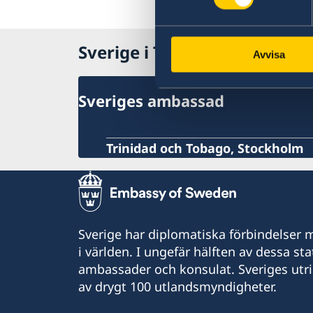
Sverige i Trinidad och Tobag
Avvisa
Sveriges ambassad
Trinidad och Tobago, Stockholm
Sverige har diplomatiska förbindelser me
i världen. I ungefär hälften av dessa sta
ambassader och konsulat. Sveriges utr
av drygt 100 utlandsmyndigheter.