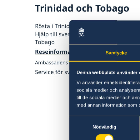
Trinidad och Tobago
Rösta i Trinidad och Tobago
Hjälp till svenskar i Trinidad och
Tobago
Rösta i Trinidad och Tobago
Reseinformation
Samtycke
Pass utomlands
Ambassadens reseinformation
Förlust av pass
Legaliseringar/apostille
Allmänna säkerhetsläget
Service för svenska företag
Denna webbplats använder 
Gifta sig utomlands
Terrorism
Vi använder enhetsidentifierar
Naturförhållanden och katastrofer
sociala medier och analysera 
In- och utresebestämmelser
till de sociala medier och a
Hälso- och sjukvård
med annan information som du 
Lokala lagar och sedvänjor
Kriminalitet och personlig säkerhet
Trafiksäkerhet
Samtyckesval
Nödvändig