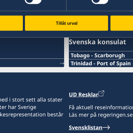
Ladda ner UD Resklar på iTunes
UD
o
Tillåt urval
Svenska konsulat
Tobago - Scarborugh
Telefonnummer konsulat
Trinidad - Port of Spain
Telefonnummer konsulat
+1-868-689-4006
+1 868 680 8128
Emailadress konsulat
UD Resklar
Emailadress konsulat
d i stort sett alla stater
hardplayfishing1@gmail
ter har Sverige
Få aktuell reseinformatio
portofspain.swecons@y
ikesrepresentation består
Läs mer på regeringen.se
Telefaxnummer konsulat
Svenska generalkonsulat
Svensklistan
+1-868-689-4006/639 710
17 Samaroo Road