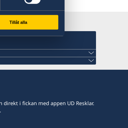
 Resklar på X
Tillåt alla
.com
n direkt i fickan med appen UD Resklar.
ahoo.com
.
et
8