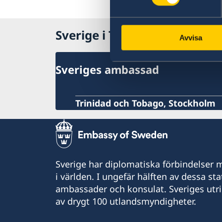
Lokala lagar och sedvänjor
Kriminalitet och personlig säkerhet
Trafiksäkerhet
Sverige i Trinidad och Tobag
Avvisa
Sveriges ambassad
Trinidad och Tobago, Stockholm
Sverige har diplomatiska förbindelser me
i världen. I ungefär hälften av dessa sta
ambassader och konsulat. Sveriges utr
av drygt 100 utlandsmyndigheter.