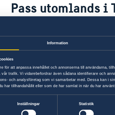
Pass utomlands i 
Tobago
Passkunder rekommenderas förnya sina
Information
alternativt kontakta närmaste svensk
cookies
Sveriges ambassad i Washington
e för att anpassa innehållet och annonserna till användarna, tillh
vår trafik. Vi vidarebefordrar även sådana identifierare och anna
nnons- och analysföretag som vi samarbetar med. Dessa kan i sin
Pass utomlands
har tillhandahållit eller som de har samlat in när du har använt 
Här finns grundläggande information som gäller f
dessutom ytterligare villkor. Kontakta ansvari
Inställningar
Statistik