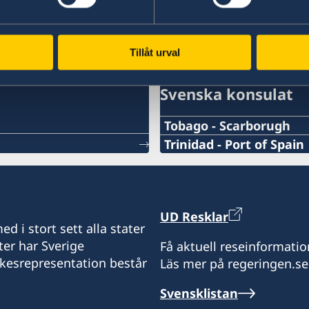
Läs mer
o
Tillåt urval
Svenska konsulat
Tobago - Scarborugh
Telefonnummer konsulat
Trinidad - Port of Spain
Telefonnummer konsulat
+1-868-689-4006
+1 868 680 8128
Emailadress konsulat
UD Resklar
Emailadress konsulat
d i stort sett alla stater
hardplayfishing1@gmail
ter har Sverige
Få aktuell reseinformatio
portofspain.swecons@y
ikesrepresentation består
Läs mer på regeringen.se
Telefaxnummer konsulat
Svenska generalkonsulat
Svensklistan
+1-868-689-4006/639 710
17 Samaroo Road