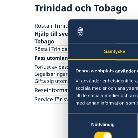
Trinidad och Tobago
Rösta i Trinidad och Tobago
Hjälp till svenskar i Trinidad och
Tobago
Rösta i Trinidad och Tobago
Samtycke
Pass utomlands
Förlust av pass
Denna webbplats använder 
Legaliseringar/apostille
Gifta sig utomlands
Vi använder enhetsidentifierar
sociala medier och analysera 
Reseinformation
till de sociala medier och a
Service för svenska företag
Ambassadens reseinformation
med annan information som du 
Allmänna säkerhetsläget
Terrorism
Samtyckesval
Naturförhållanden och katastrofer
Nödvändig
In- och utresebestämmelser
Hälso- och sjukvård