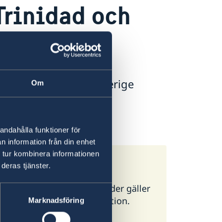
Trinidad och
 pass vid besök i Sverige
Om
a ambassad.
andahålla funktioner för
n information från din enhet
 tur kombinera informationen
deras tjänster.
ör alla länder. I vissa länder gäller
g ambassad för mer information.
Marknadsföring