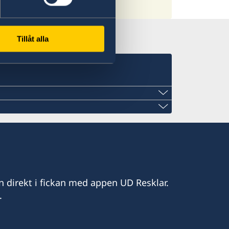
Tillåt alla
.com
n direkt i fickan med appen UD Resklar.
ahoo.com
.
et
8