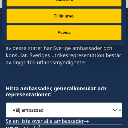
Tillåt urval
Avvisa
Sverige har diplomatiska förbindelser med i
stort sett alla stater i världen. I ungefär hälften
av dessa stater har Sverige ambassader och
konsulat. Sveriges utrikesrepresentation består
av drygt 100 utlandsmyndigheter.
Hitta ambassader, generalkonsulat och
representationer:
Välj
ambassad
Se en lista över alla ambassader