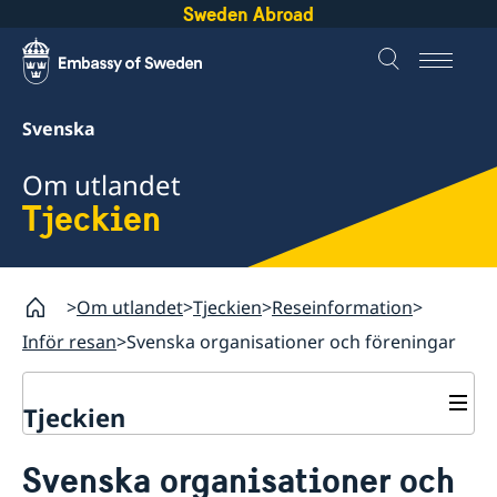
Sweden Abroad
Svenska
Om utlandet
Tjeckien
Om utlandet
Tjeckien
Reseinformation
Inför resan
Svenska organisationer och föreningar
Tjeckien
Rösta i Tjeckien
Svenska organisationer och
Hjälp till svenskar i Tjeckien