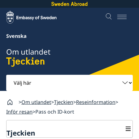
Sweden Abroad
Svenska
Om utlandet
Tjeckien
Välj
här
Om utlandet
Tjeckien
Reseinformation
Inför resan
Pass och ID-kort
Tjeckien