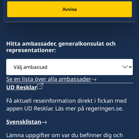
konsulat. Sveriges utrikesrepresentation består
Avvisa
av drygt 100 utlandsmyndigheter.
Hitta ambassader, generalkonsulat och
representationer:
Välj
ambassad
Se en lista över alla ambassader
UD Resklar
Få aktuell reseinformation direkt i fickan med
appen UD Resklar. Läs mer på regeringen.se.
Svensklistan
Lämna uppgifter om var du befinner dig och