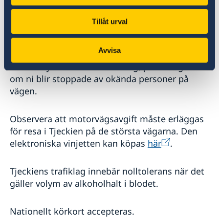
plats. Särskild uppmärksamhet
rekommenderas vid bilkörning i städer med
Tillåt urval
spårvagnstrafik.
Avvisa
Var uppmärksam och lämna aldrig värdesaker
utan tillsyn i bilen vid tankning, parkering eller
om ni blir stoppade av okända personer på
vägen.
Observera att motorvägsavgift måste erläggas
för resa i Tjeckien på de största vägarna. Den
elektroniska vinjetten kan köpas
här
.
Tjeckiens trafiklag innebär nolltolerans när det
gäller volym av alkoholhalt i blodet.
Nationellt körkort accepteras.