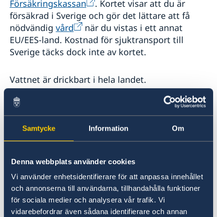
Försäkringskassan
. Kortet visar att du är
försäkrad i Sverige och gör det lättare att få
nödvändig
vård
när du vistas i ett annat
EU/EES-land. Kostnad för sjuktransport till
Sverige täcks dock inte av kortet.
Vattnet är drickbart i hela landet.
Lokala lagar och sedvänjor
I stort sätt gäller samma förhållanden i övrigt i
Samtycke
Information
Om
Tjeckien som i Sverige.
Denna webbplats använder cookies
Kriminalitet och personlig
Vi använder enhetsidentifierare för att anpassa innehållet
säkerhet
och annonserna till användarna, tillhandahålla funktioner
för sociala medier och analysera vår trafik. Vi
Resenärer bör vara särskilt vaksamma i stora
vidarebefordrar även sådana identifierare och annan
folksamlingar, på tåg, spårvagn, buss och