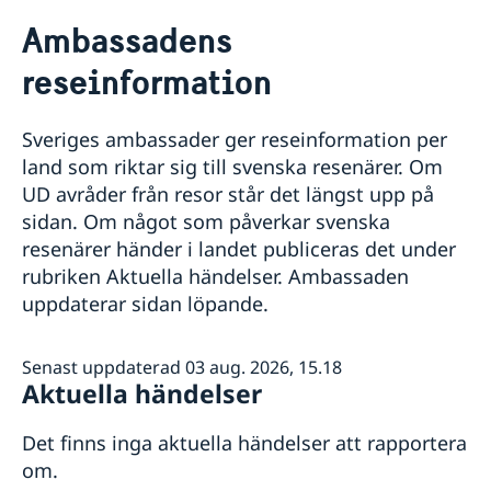
Rösta i Tjeckien
Ambassadens
Hjälp till svenskar i Tjeckien
reseinformation
Rösta i Tjeckien
Reseinformation
Akut hjälp
Ambassadens reseinformation
Om du blir sjuk eller råkar ut för en olycka
Sveriges ambassader ger reseinformation per
Pass utomlands
Aktuella händelser
Covid-19: Lägesbild och reseinformation
Larmcentraler
land som riktar sig till svenska resenärer. Om
Allmänna säkerhetsläget
Tidsbokning pass/id-kort och samordningsnummer
Hjälp kring medborgarskap
Inför resan
UD avråder från resor står det längst upp på
Anmälan om svenskt medborgarskap
Gifta sig utomlands
Se till att vara försäkrad
Om olyckan är framme
sidan. Om något som påverkar svenska
Beställning av samordningsnummer i Prag
Avgifter
Läs på om ditt resmål
Tips till resenärer i Tjeckien
Checklista: ansökan pass/ID-kort barn (under 18 år)
resenärer händer i landet publiceras det under
Svenska organisationer och föreningar
Arv i internationella situationer
Checklista: ansökan pass/ID-kort vuxen (över 18 år)
rubriken Aktuella händelser. Ambassaden
Behöver jag visum?
Adresser och telefonnummer i Tjeckien
Prövning av svenskt medborgarskap
uppdaterar sidan löpande.
Pass och ID-kort
Service för svenska företag
Förlust av pass
Provisoriskt pass
Handel med utlandet
Senast uppdaterad 03 aug. 2026, 15.18
Nationellt id-kort
Svenska företag i utlandet
Aktuella händelser
Det finns inga aktuella händelser att rapportera
om.