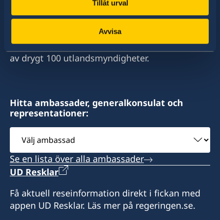
Tillåt urval
Sverige har diplomatiska förbindelser med i
stort sett alla stater i världen. I ungefär hälften
Avvisa
av dessa stater har Sverige ambassader och
konsulat. Sveriges utrikesrepresentation består
av drygt 100 utlandsmyndigheter.
Hitta ambassader, generalkonsulat och
representationer:
Välj
ambassad
Se en lista över alla ambassader
UD Resklar
Få aktuell reseinformation direkt i fickan med
appen UD Resklar. Läs mer på regeringen.se.