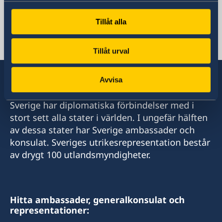
Sveriges ambassad
Tillåt alla
Tjeckien, Prag
Tillåt urval
Avvisa
Sverige har diplomatiska förbindelser med i
stort sett alla stater i världen. I ungefär hälften
av dessa stater har Sverige ambassader och
konsulat. Sveriges utrikesrepresentation består
av drygt 100 utlandsmyndigheter.
Hitta ambassader, generalkonsulat och
representationer: