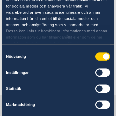
medborgare rätt att vända dig till ett annat EU-
för sociala medier och analysera vår trafik. Vi
lands ambassad för stöd. Observera att det
vidarebefordrar även sådana identifierare och annan
landets regelverk gäller. Vem kan få hjälp?
information från din enhet till de sociala medier och
Enligt lagen kan svenska medborgare,
annons- och analysföretag som vi samarbetar med.
Dessa kan i sin tur kombinera informationen med annan
flyktingar och statslösa som är bosatta i
information som du har tillhandahållit eller som de har
Sverige få konsulär hjälp. Endast om det finns
samlat in när du har använt deras tjänster.
särskilda skäl kan svenska medborgare bosatta
utomlands eller annan utländsk medborgare
Samtyckesval
Nödvändig
bosatt i Sverige få hjälp.
Inställningar
Kontakt till ambassaden
Statistik
Kontakt - Sweden Abroad
Sverige i Tjeckien
Marknadsföring