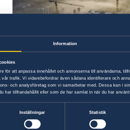
ng
Information
cookies
e för att anpassa innehållet och annonserna till användarna, tillh
vår trafik. Vi vidarebefordrar även sådana identifierare och anna
nnons- och analysföretag som vi samarbetar med. Dessa kan i sin
Hållbart företagande – ofta omnämnt CSR (Corpor
har tillhandahållit eller som de har samlat in när du har använt 
en viktig fråga för Sverige de senaste decennie
och systematiskt arbetar med frågor såsom milj
och anti-korruption och därigenom tar ansvar 
Inställningar
Statistik
samhälle och miljö. Genom att integrera social
konsumentintressen i affärsverksamheten och d