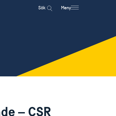
Sök
Meny
nde – CSR