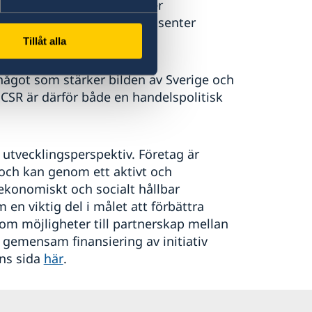
sesidig nytta - som utöver
ör företagets övriga intressenter
Tillåt alla
något som stärker bilden av Sverige och
CSR är därför både en handelspolitisk
 utvecklingsperspektiv. Företag är
r och kan genom ett aktivt och
 ekonomiskt och socialt hållbar
en viktig del i målet att förbättra
 om möjligheter till partnerskap mellan
gemensam finansiering av initiativ
ns sida
här
.