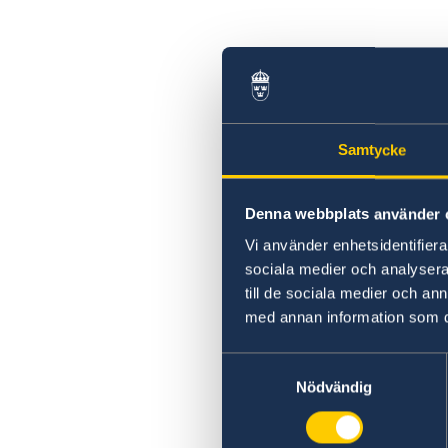
Bestyrka kopia av svenskt pass och bevittni
Korruption och oegentligheter
Ansöka om provisoriskt pass
av namnunderskrift
Open Aid
Vårdnadshavares medgivande
Svenska handlingar som ska åberopas i
Namnändring
Thailand
Utlämning av pass och nationellt id-kort
Tidsbokning för expeditionsbesök (ej
resehandling)
Samtycke
Denna webbplats använder 
Vi använder enhetsidentifierar
sociala medier och analysera 
till de sociala medier och a
med annan information som du 
Samtyckesval
Nödvändig