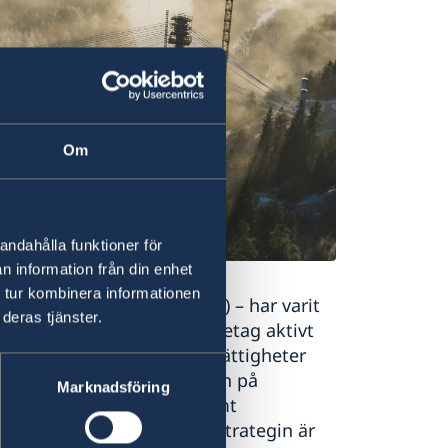
Om
andahålla funktioner för
n information från din enhet
 tur kombinera informationen
ate Social Responsibility) – har varit
deras tjänster.
rna. CSR handlar om att företag aktivt
ö, arbetsrätt, mänskliga rättigheter
för verksamhetens påverkan på
Marknadsföring
a, miljömässiga, etiska samt
en grundläggande affärsstrategin är