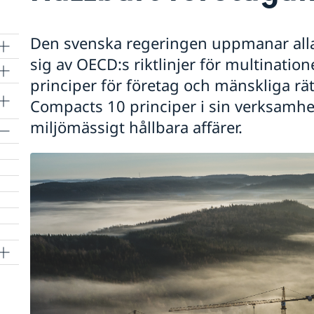
Den svenska regeringen uppmanar alla
sig av OECD:s riktlinjer för multinatio
principer för företag och mänskliga rä
Compacts 10 principer i sin verksamhe
miljömässigt hållbara affärer.
llt
llt
llt