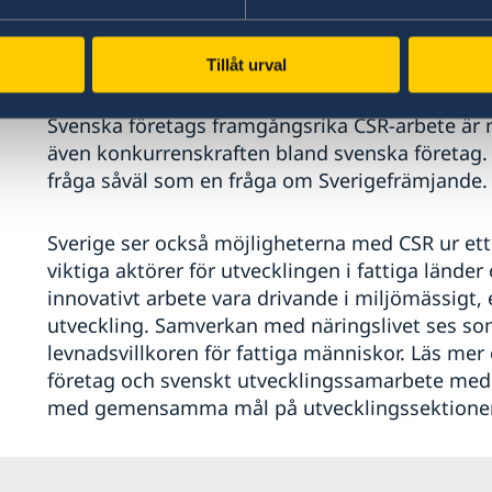
syftet med CSR att maximera gemensam och öm
aktieägarnas intressen även skapar mervärden f
såsom leverantörer, kunder och anställda.
Tillåt urval
Svenska företags framgångsrika CSR-arbete är 
även konkurrenskraften bland svenska företag. 
fråga såväl som en fråga om Sverigefrämjande.
Sverige ser också möjligheterna med CSR ur ett
viktiga aktörer för utvecklingen i fattiga lände
innovativt arbete vara drivande i miljömässigt,
utveckling. Samverkan med näringslivet ses som 
levnadsvillkoren för fattiga människor. Läs mer
företag och svenskt utvecklingssamarbete med 
med gemensamma mål på utvecklingssektione