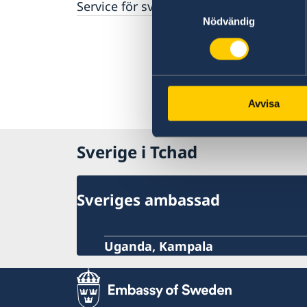
Service för svenska företag
Samtyckesval
Nödvändig
Avvisa
Sverige i Tchad
Sveriges ambassad
Uganda, Kampala