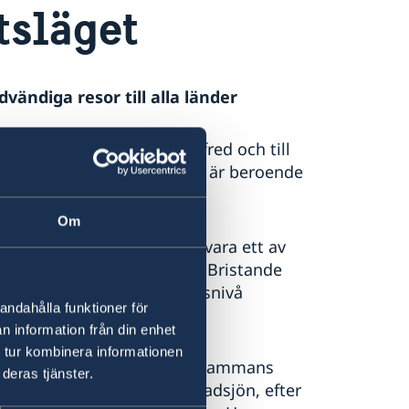
tsläget
vändiga resor till alla länder
n antydan till stabilitet, fred och till
stabilitet som till stor del är beroende
 och religiösa grupper.
Om
n grannländer anses Tchad vara ett av
 av de fattigaste i världen. Bristande
men, liksom låg utbildningsnivå
andahålla funktioner för
n information från din enhet
 tur kombinera informationen
kampen mot Boko Haram tillsammans
deras tjänster.
der i Lac-regionen vid Tchadsjön, efter