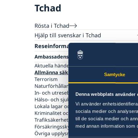
Tchad
Rösta i Tchad
Hjälp till svenskar i Tchad
Rösta i Tchad
Reseinformation
Pass utomlands
Ambassadens reseinformation
Förnyelse av pass för vuxna
Aktuella händelser
Allmänna säkerhetsläget
Samtycke
Terrorism
Naturförhållanden och katastrofer
In- och utresebestämmelser
Denna webbplats använder 
Hälso- och sjukvård
Vi använder enhetsidentifierar
Lokala lagar och sedvänjor
sociala medier och analysera 
Kriminalitet och personlig säkerhet
till de sociala medier och a
Trafiksäkerhet
Försäkringsskydd
med annan information som du 
Övriga upplysningar