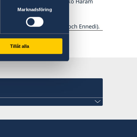
2015 nära huvudstaden. Boko Haram
ön.
Marknadsföring
regionerna Tibesti, Borkou och Ennedi).
Tillåt alla