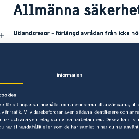
Allmänna säkerhe
Utlandsresor – förlängd avrådan från icke nöd
Säkerhetsläget i Tchad är svårbedömt. Det finns e
viss del demokrati och utveckling men det är en 
av den sköra maktbalansen mellan olika etniska
Information
Trots detta och trots mängder av flyktingar frå
regionens mer stabila länder. Landet är dock ett
cookies
tillgång på mat och vatten är de största proble
e för att anpassa innehållet och annonserna till användarna, tillh
och bristfällig sjukvård.
vår trafik. Vi vidarebefordrar även sådana identifierare och anna
nnons- och analysföretag som vi samarbetar med. Dessa kan i sin
Sedan 2015 har Tchad aktivt engagerat sig i 
har tillhandahållit eller som de har samlat in när du har använt 
med berörda grannländer. Undantagstillstånd rå