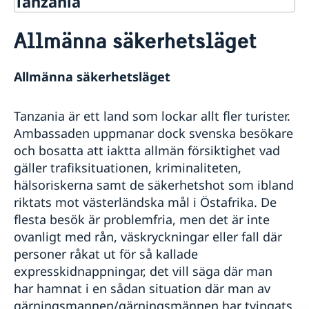
Tanzania
Rösta i Tanzania
Allmänna säkerhetsläget
Hjälp till svenskar i Tanzania
Rösta i Tanzania
Reseinformation
Allmänna säkerhetsläget
Akut hjälp
Ambassadens reseinformation
Hjälp till självhjälp
Pass
Aktuella händelser
Tanzania är ett land som lockar allt fler turister.
Om olyckan är framme
Allmänna säkerhetsläget
Förnyelse av pass för vuxna
Körkort
Om du blir sjuk och har försäkring
Ambassaden uppmanar dock svenska besökare
Terrorism
Om att ansöka om pass och nationellt id-kort
Legaliseringar
och bosatta att iaktta allmän försiktighet vad
Naturförhållanden och katastrofer
Förnyelse av pass för barn under 18 år
Avgifter
gäller trafiksituationen, kriminaliteten,
In- och utresebestämmelser
Ansökan om pass för barn under 18 år
Vigsel i Tanzania
hälsoriskerna samt de säkerhetshot som ibland
Hälso- och sjukvård
Provisoriskt pass
Lokala lagar och sedvänjor
Nationellt id-kort
riktats mot västerländska mål i Östafrika. De
Kriminalitet och personlig säkerhet
Samordningsnummer
flesta besök är problemfria, men det är inte
Trafiksäkerhet
Anmälan eller ändring av namn
ovanligt med rån, väskryckningar eller fall där
Övriga upplysningar
personer råkat ut för så kallade
Inför resan
expresskidnappningar, det vill säga där man
Se till att vara försäkrad
har hamnat i en sådan situation där man av
Service för svenska företag
Behöver jag visum?
gärningsmannen/gärningsmännen har tvingats