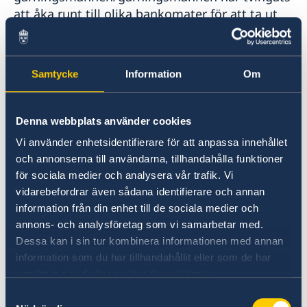
Handel med utlandet
Utvecklingssamarbete
Länkar
att åka runt till olika bankomater för att ta ut
Svenska företag i utlandet
Kriminalitet och personlig säkerhet
Openaid
pengar.
Anmäla handelshinder
Ambassaden uppmanar besökare att undvika
Samtycke
Information
Om
större folksamlingar, särskilt politiska
demonstrationer och/eller sammankomster,
eftersom dessa snabbt kan utvecklas till
Denna webbplats använder cookies
våldsamma protester eller upplopp.
Vi använder enhetsidentifierare för att anpassa innehållet
och annonserna till användarna, tillhandahålla funktioner
Elransonering förekommer återkommande och
för sociala medier och analysera vår trafik. Vi
vidarebefordrar även sådana identifierare och annan
kortare och längre elavbrott äger rum i
information från din enhet till de sociala medier och
samband med dessa.
annons- och analysföretag som vi samarbetar med.
Dessa kan i sin tur kombinera informationen med annan
Resande uppmanas att följa lokala medier och
information som du har tillhandahållit eller som de har
hålla kontakt med eventuella lokala
samlat in när du har använt deras tjänster.
kontaktorganisationer eller personer som är
Samtyckesval
kända på plats.