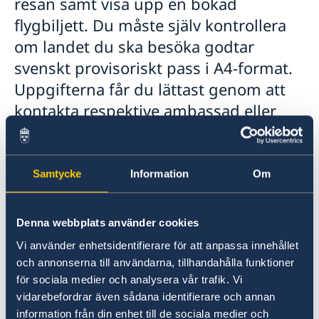
resan samt visa upp en bokad
Service för svenska företag
Ambassadens reseinformation
flygbiljett. Du måste själv kontrollera
Aktuella händelser
Handel med utlandet
Utvecklingssamarbete
Inför resan
om landet du ska besöka godtar
Allmänna säkerhetsläget
Svenska företag i utlandet
Se till att vara försäkrad
Openaid
svenskt provisoriskt pass i A4-format.
Terrorism
Anmäla handelshinder
Behöver jag visum?
Naturförhållanden och katastrofer
Uppgifterna får du lättast genom att
Länkar
In- och utresebestämmelser
kontakta respektive ambassad eller
Kriminalitet och personlig säkerhet
Hälso- och sjukvård
resebyrå. Avgiften för det provisoriska
Lokala lagar och sedvänjor
Kriminalitet och personlig säkerhet
passet är 1800 SEK som betalas i lokal
Trafiksäkerhet
valuta. Observera att ordinarie pass
Samtycke
Information
Om
Övriga upplysningar
spärras vid utfärdande av provisoriskt
pass.
Denna webbplats använder cookies
Vi använder enhetsidentifierare för att anpassa innehållet
Följande krävs vid ansökan om
och annonserna till användarna, tillhandahålla funktioner
nödpass/provisoriskt pass:
för sociala medier och analysera vår trafik. Vi
vidarebefordrar även sådana identifierare och annan
Personlig inställelse.
information från din enhet till de sociala medier och