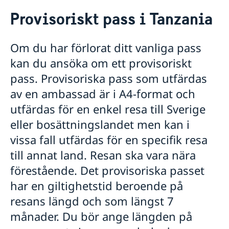
Rösta i Tanzania
Provisoriskt pass i Tanzania
Hjälp till svenskar i Tanzania
Rösta i Tanzania
Om du har förlorat ditt vanliga pass
Akut hjälp
kan du ansöka om ett provisoriskt
Hjälp till självhjälp
Pass
Om olyckan är framme
pass. Provisoriska pass som utfärdas
Förnyelse av pass för vuxna
Om du blir sjuk och har försäkring
av en ambassad är i A4-format och
Om att ansöka om pass och nationellt id-kort
Förnyelse av pass för barn under 18 år
utfärdas för en enkel resa till Sverige
Ansökan om pass för barn under 18 år
eller bosättningslandet men kan i
Provisoriskt pass
vissa fall utfärdas för en specifik resa
Nationellt id-kort
Samordningsnummer
till annat land. Resan ska vara nära
Anmälan eller ändring av namn
förestående. Det provisoriska passet
Körkort
har en giltighetstid beroende på
Legaliseringar
Avgifter
resans längd och som längst 7
Vigsel i Tanzania
månader. Du bör ange längden på
Reseinformation