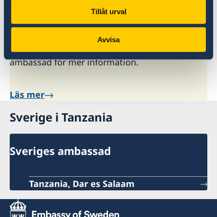
Tillåt urval
Här finns grundläggande information som
gäller för alla länder. I vissa länder gäller
Avvisa
dessutom ytterligare villkor. Kontakta ansvarig
ambassad för mer information.
Läs mer
Sverige i Tanzania
Sveriges ambassad
Tanzania, Dar es Salaam