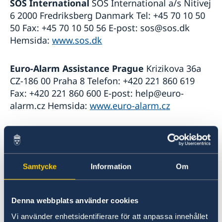
SOS International
SOS International a/s Nitivej
In- och utresebestämmelser
Hälso- och sjukvård
6 2000 Fredriksberg Danmark Tel: +45 70 10 50
Lokala lagar och sedvänjor
50 Fax: +45 70 10 50 56 E-post: sos@sos.dk
Kriminalitet och personlig säkerhet
Hemsida:
www.sos.dk
Trafiksäkerhet
Försäkringsskydd
Euro-Alarm Assistance Prague
Krizikova 36a
Övriga upplysningar
CZ-186 00 Praha 8 Telefon: +420 221 860 619
Fax: +420 221 860 600 E-post: help@euro-
alarm.cz Hemsida:
www.euro-alarm.cz
Falck Travel Care
Falck TraveCare AB Box
44024 SE-100 73 Stockholm Tel: +46 8 587 717
17 Fax: +46 8 505 939 13 E-post:
Samtycke
Information
Om
contact@falcktravelcare.com Hemsida:
www.falck.com/travelcare
Denna webbplats använder cookies
Gouda Alarmcentral
Sejrøgade 7 2100
Vi använder enhetsidentifierare för att anpassa innehållet