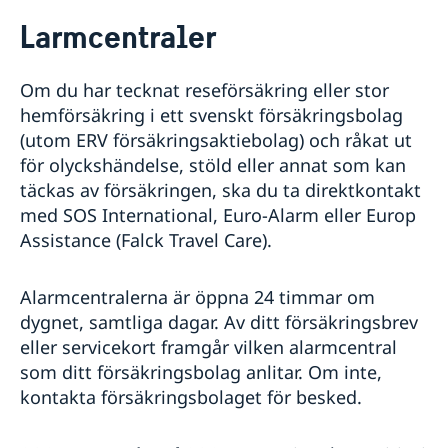
Rösta i Taiwan
Larmcentraler
Hjälp till svenskar i Taiwan
Rösta i Taiwan
Om du har tecknat reseförsäkring eller stor
Konsulär service till svenskar utomlands
Om du blir sjuk eller skadar dig utomlands
hemförsäkring i ett svenskt försäkringsbolag
Larmcentraler
(utom ERV försäkringsaktiebolag) och råkat ut
Frihetsberövad i utlandet
för olyckshändelse, stöld eller annat som kan
Bosatt utomlands
täckas av försäkringen, ska du ta direktkontakt
Dödsfall utomlands
med SOS International, Euro-Alarm eller Europ
Efterlevandepension
Assistance (Falck Travel Care).
Vigsel inför lokala myndigheter på Taiwan
Advokatlista
Alarmcentralerna är öppna 24 timmar om
Reseinformation
dygnet, samtliga dagar. Av ditt försäkringsbrev
Representationskontoret i Taipei
Reseinformation Taiwan
eller servicekort framgår vilken alarmcentral
Passverksamhet på Taiwan
Aktuella händelser
som ditt försäkringsbolag anlitar. Om inte,
Samordningsnummer Taiwan
Allmänna säkerhetsläget
kontakta försäkringsbolaget för besked.
Terrorism
Naturförhållanden och katastrofer