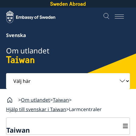
Sweden Abroad
Svenska
Om utlandet
Taiwan
Välj
här
Om utlandet
Taiwan
Hjälp till svenskar i Taiwan
Larmcentraler
Taiwan