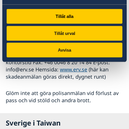
dödsfall och psykiskt sjuka har Euro-Alarm
psykiatriker och ett samarbetsavtal med SOS.
Tillåt alla
Du kan även kontakta ERV Försäkringsbolag
direkt:
Tillåt urval
ERV Försäkringsbolag
Löfströms Allé 6A SE-
Avvisa
172 13 Sundbyberg Tel: +46 7 70 45 69 00,
kontorstid Fax: +46 0046 8 20 14 84 E-post:
info@erv.se Hemsida:
www.erv.se
(här kan
skadeanmälan göras direkt, dygnet runt)
Glöm inte att göra polisanmälan vid förlust av
pass och vid stöld och andra brott.
Sverige i Taiwan