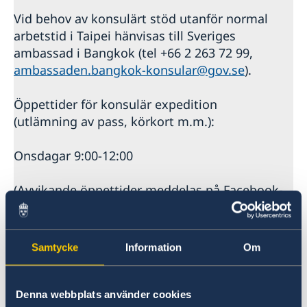
Vid behov av konsulärt stöd utanför normal
arbetstid i Taipei hänvisas till Sveriges
ambassad i Bangkok (tel +66 2 263 72 99,
ambassaden.bangkok-konsular@gov.se
).
Öppettider för konsulär expedition
(utlämning av pass, körkort m.m.):
Onsdagar 9:00-12:00
(Avvikande öppettider meddelas på Facebook-
sidan "Sweden in Taiwan").
För övriga konsulära ärenden krävs tidsbokning
Samtycke
Information
Om
via e-post:
taipei_consular@business-sweden.se
(skriv på
engelska).
Denna webbplats använder cookies