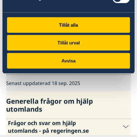
Kontakta UD-jouren
Tillåt alla
Taiwan Digital Arrival Card (TWAC)
Från och med 1 oktober 2025 införs
Taiwan
Digital Arrival Card (TWAC)
.
Tillåt urval
För frågor och mer information, vänligen besök
immigrationspolisens webbplats:
Taiwan
Avvisa
Arrival Card (TWAC)
Senast uppdaterad 18 sep. 2025
Generella frågor om hjälp
utomlands
Frågor och svar om hjälp
utomlands - på regeringen.se