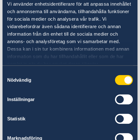
Vi använder enhetsidentifierare för att anpassa innehållet
Senast uppdaterad 02 maj 2025
och annonserna till användarna, tillhandahålla funktioner
för sociala medier och analysera vår trafik. Vi
vidarebefordrar även sådana identifierare och annan
Konsulära nyheter
information från din enhet till de sociala medier och
annons- och analysföretag som vi samarbetar med.
Dessa kan i sin tur kombinera informationen med annan
Kontoret kommer vara stängt mellan den 23
information som du har tillhandahållit eller som de har
- december 2025 - 3 januari 2026
samlat in när du har använt deras tjänster.
Vid behov av konsulärt stöd hänvisas till
Sveriges Ambassad i Bangkok
Samtyckesval
Nödvändig
Tel +66 2 263 72 99
ambassaden.bangkok-konsular@gov.se
Inställningar
Befinner du dig i en akut nödsituation och
ambassaden är stängd kommer du, att genom
Statistik
knappval, erbjudas kontakt med UD-jouren i
Stockholm alt. kontaktar dem direkt på +46(0)8
Marknadsföring
405 10 00.