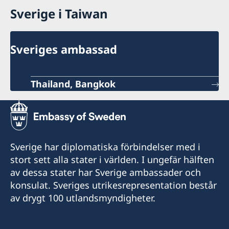
Sverige i Taiwan
På regeringen.se finns grundläggande
information som gäller för alla länder och svar
på vanliga frågor om hjälp till svenskar
Sveriges ambassad
utomlands. För vissa länder gäller dessutom
ytterligare villkor.
Thailand, Bangkok
Hjälp till svenskar utomlands - på regeringen.se
Sverige har diplomatiska förbindelser med i
stort sett alla stater i världen. I ungefär hälften
av dessa stater har Sverige ambassader och
konsulat. Sveriges utrikesrepresentation består
av drygt 100 utlandsmyndigheter.