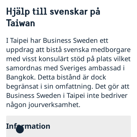
Rösta i Taiwan
Hjälp till svenskar på
Hjälp till svenskar i Taiwan
Taiwan
Rösta i Taiwan
Reseinformation
Konsulär service till svenskar utomlands
Representationskontoret i Taipei
Reseinformation Taiwan
Om du blir sjuk eller skadar dig utomlands
I Taipei har Business Sweden ett
Passverksamhet på Taiwan
Larmcentraler
Aktuella händelser
Samordningsnummer Taiwan
uppdrag att bistå svenska medborgare
Frihetsberövad i utlandet
Allmänna säkerhetsläget
Terrorism
Bosatt utomlands
med visst konsulärt stöd på plats vilket
Naturförhållanden och katastrofer
Dödsfall utomlands
samordnas med Sveriges ambassad i
In- och utresebestämmelser
Efterlevandepension
Bangkok. Detta bistånd är dock
Hälso- och sjukvård
Vigsel inför lokala myndigheter på Taiwan
Lokala lagar och sedvänjor
Advokatlista
begränsat i sin omfattning. Det gör att
Kriminalitet och personlig säkerhet
Business Sweden i Taipei inte bedriver
Trafiksäkerhet
Försäkringsskydd
någon jourverksamhet.
Övriga upplysningar
Information