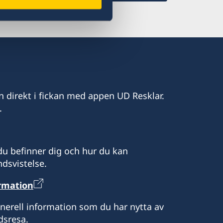
n direkt i fickan med appen UD Resklar.
.
u befinner dig och hur du kan
dsvistelse.
ormation
enerell information som du har nytta av
dsresa.