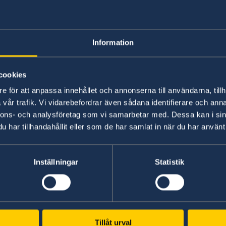
katastrofsituation
Information
I en kris hittar du ambassadens och Utrikesdep
svenska medborgare i
reseinformationen
. Ladd
cookies
direkt länkad till reseinformationen och innehå
e för att anpassa innehållet och annonserna till användarna, tillh
möjliggöra att bli kontaktad av ambassaden ell
vår trafik. Vi vidarebefordrar även sådana identifierare och anna
krissituation kan du anmäl dig på
ambassadens
nnons- och analysföretag som vi samarbetar med. Dessa kan i sin
har tillhandahållit eller som de har samlat in när du har använt 
Senast uppdaterad 30 maj 2018, 14.03
Inställningar
Statistik
Svenska konsulat
Tillåt urval