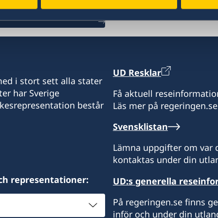
UD Resklar
d i stort sett alla stater
ter har Sverige
Få aktuell reseinformatio
ikesrepresentation består
Läs mer på regeringen.se
Svensklistan
Lämna uppgifter om var d
kontaktas under din utlan
ch representationer:
UD:s generella reseinf
På regeringen.se finns g
inför och under din utlan