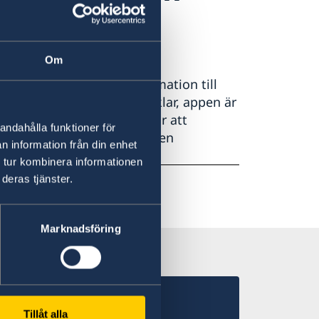
?
Om
artementets råd och information till
a gärna ner appen UD Resklar, appen är
ller samma information. För att
andahålla funktioner för
er Utrikesdepartementet i en
n information från din enhet
 hemsida
.
 tur kombinera informationen
deras tjänster.
Marknadsföring
Tillåt alla