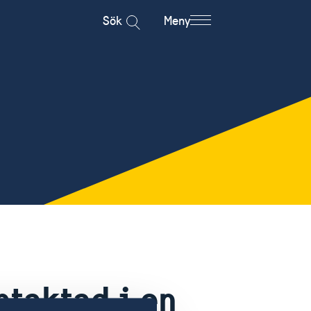
Sök
Meny
ntaktad i en