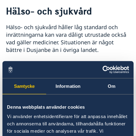
Rösta i Tadzjikistan
Hälso- och sjukvård
Hjälp till svenskar i Tadzjikistan
Rösta i Tadzjikistan
Reseinformation
Hälso- och sjukvård håller låg standard och
Pass utomlands
Ambassadens reseinformation
inrättningarna kan vara dåligt utrustade också
Samordningsnummer
Aktuella händelser
vad gäller mediciner. Situationen är något
Förlust av pass
Allmänna säkerhetsläget
bättre i Dusjanbe än i övriga landet.
Resa i landet
Naturförhållanden och katastrofer
Inga särskilda vaccineringar krävs för inresa.
In- och utresebestämmelser
Rapporter förekommer om förekomst av
Hälso- och sjukvård
Kriminalitet och personlig säkerhet
tuberkulos, tyfus och kolera. Enstaka fall av
Samtycke
Information
Om
Trafiksäkerhet
malaria förekommer i Khatlon-regionen och i
Lokala lagar och sedvänjor
södra GBAO. Sedvanlig försiktighet
Resa med dubbelt medborgarskap
rekommenderas avseende kranvatten,
Denna webbplats använder cookies
Inför resan
oskalade och osköljda frukter och grönsaker
Vi använder enhetsidentifierare för att anpassa innehållet
Svenska medborgare behöver visum
Om olyckan är framme
rekommenderas. Mejeriprodukter och
och annonserna till användarna, tillhandahålla funktioner
Pass och ID-kort
Hur kan jag bli kontaktad i en katastrofsituation
livsmedel som säljs på gatan bör undvikas.
för sociala medier och analysera vår trafik. Vi