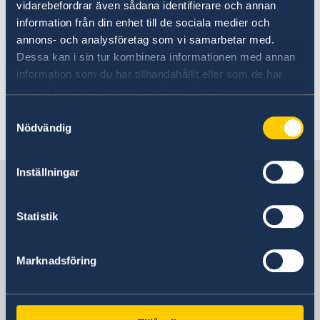
vidarebefordrar även sådana identifierare och annan
Vid osäkerhet är det tillrådligt att före avresa
information från din enhet till de sociala medier och
kontakta egen vårdcentral för
annons- och analysföretag som vi samarbetar med.
rekommendation. Medför kontanta medel för
Dessa kan i sin tur kombinera informationen med annan
eventuella utlägg vid klinik eller apotek vid
information som du har tillhandahållit eller som de har
akut sjukdom.
samlat in när du har använt deras tjänster.
Samtyckesval
Nödvändig
Senast uppdaterad 01 juni 2026, 18.40
Inställningar
Sverige i Tadzjikistan
Statistik
Sveriges ambassad
Marknadsföring
Tadzjikistan, Stockholm