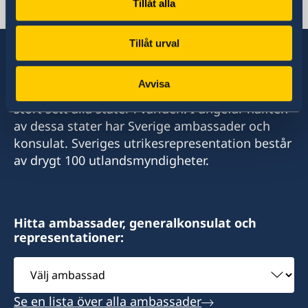
Svenska konsulat
Tillåt alla
Tillåt urval
Avvisa
Sverige har diplomatiska förbindelser med i
stort sett alla stater i världen. I ungefär hälften
av dessa stater har Sverige ambassader och
konsulat. Sveriges utrikesrepresentation består
av drygt 100 utlandsmyndigheter.
Hitta ambassader, generalkonsulat och
representationer:
Välj
ambassad
Se en lista över alla ambassader