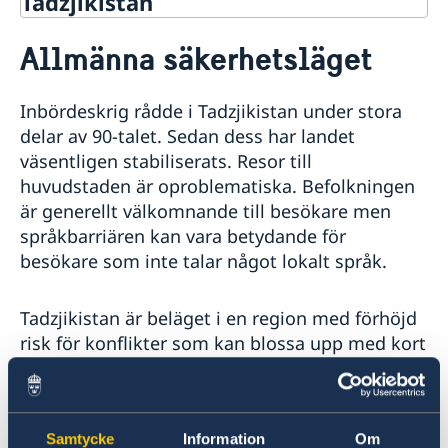
Tadzjikistan
Rösta i Tadzjikistan
Allmänna säkerhetsläget
Hjälp till svenskar i Tadzjikistan
Rösta i Tadzjikistan
Reseinformation
Inbördeskrig rådde i Tadzjikistan under stora
Pass utomlands
Ambassadens reseinformation
delar av 90-talet. Sedan dess har landet
Samordningsnummer
Aktuella händelser
väsentligen stabiliserats. Resor till
Förlust av pass
Allmänna säkerhetsläget
huvudstaden är oproblematiska. Befolkningen
Resa i landet
är generellt välkomnande till besökare men
Naturförhållanden och katastrofer
språkbarriären kan vara betydande för
In- och utresebestämmelser
besökare som inte talar något lokalt språk.
Hälso- och sjukvård
Kriminalitet och personlig säkerhet
Trafiksäkerhet
Tadzjikistan är beläget i en region med förhöjd
Lokala lagar och sedvänjor
risk för konflikter som kan blossa upp med kort
Resa med dubbelt medborgarskap
varsel. Landets säkerhetsbevarande organ
Inför resan
rapporteras återkommande använda övervåld
Svenska medborgare behöver visum
Om olyckan är framme
och metoder som normalt förknippas med en
Pass och ID-kort
Hur kan jag bli kontaktad i en katastrofsituation
Samtycke
Information
Om
auktoritär stat.