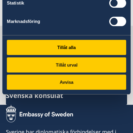
Statistik
Senast uppdaterad 01 juni 2026, 18.40
Marknadsföring
Sverige i Tadzjikistan
Tillåt alla
Sveriges ambassad
Tillåt urval
Tadzjikistan, Stockholm
Avvisa
Svenska konsulat
Sverige har diplomatiska förbindelser med i