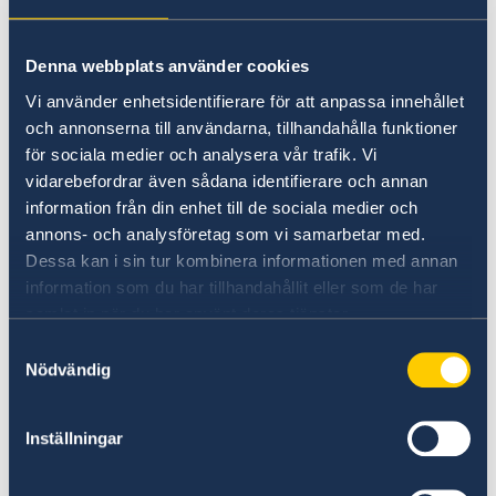
Stor försiktighet bör generellt iakttas vid resor
Denna webbplats använder cookies
längs landets internationella gränser. Särskilt
Vi använder enhetsidentifierare för att anpassa innehållet
utsatta är gränserna mot Afghanistan och
och annonserna till användarna, tillhandahålla funktioner
Kirgizistan. Oroligheter rapporteras
för sociala medier och analysera vår trafik. Vi
återkommande från autonoma regionen
vidarebefordrar även sådana identifierare och annan
Gorno-Badaksjan (GBAO). Därutöver
information från din enhet till de sociala medier och
förekommer etniska, politiska och sociala
annons- och analysföretag som vi samarbetar med.
spänningar, främst i de södra delarna av landet.
Dessa kan i sin tur kombinera informationen med annan
information som du har tillhandahållit eller som de har
Vid gränsavsnitten till Afghanistan, Uzbekistan
samlat in när du har använt deras tjänster.
och Kirgizistan förekommer både markerade
Samtyckesval
och omarkerade minfält.
Nödvändig
UD rekommenderar resande i regionen att
Inställningar
alltid ha sitt pass tillhanda vid lokala resor
samt noggrant följa nyhetsrapporteringen.