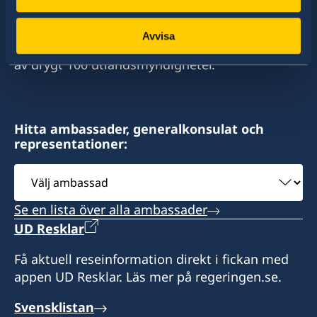
stort sett alla stater i världen. I ungefär hälften
av dessa stater har Sverige ambassader och
Avvisa
konsulat. Sveriges utrikesrepresentation består
av drygt 100 utlandsmyndigheter.
Hitta ambassader, generalkonsulat och
representationer:
Välj
ambassad
Se en lista över alla ambassader
UD Resklar
Få aktuell reseinformation direkt i fickan med
appen UD Resklar. Läs mer på regeringen.se.
Svensklistan