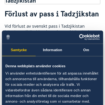
Tadzjikistan
Rösta i Tadzjikistan
Förlust av pass i Tadzjikstan
Hjälp till svenskar i Tadzjikistan
Rösta i Tadzjikistan
Vid förlust av svenskt pass i Tadzjikistan
Pass utomlands
hänvisas till Tysklands ambassad i Dusjanbe.
Samordningsnummer
Förlust av pass
Embassy of Germany
Reseinformation
Samtycke
Information
Om
UI. Somoni 591/1
Ambassadens reseinformation
764064 Dushanbe
Aktuella händelser
Inför resan
Denna webbplats använder cookies
Allmänna säkerhetsläget
Svenska medborgare behöver visum
Om olyckan är framme
Resa i landet
Förlust av pass
Vi använder enhetsidentifierare för att anpassa innehållet
Pass och ID-kort
Hur kan jag bli kontaktad i en katastrofsituation
Naturförhållanden och katastrofer
och annonserna till användarna, tillhandahålla funktioner
In- och utresebestämmelser
för sociala medier och analysera vår trafik. Vi
Hälso- och sjukvård
Här finns grundläggande information som
vidarebefordrar även sådana identifierare och annan
Kriminalitet och personlig säkerhet
gäller för alla länder. I vissa länder gäller
information från din enhet till de sociala medier och
Trafiksäkerhet
dessutom ytterligare villkor. Kontakta ansvarig
annons- och analysföretag som vi samarbetar med.
Lokala lagar och sedvänjor