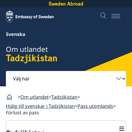
Sweden Abroad
Svenska
Om utlandet
Tadzjikistan
Välj
här
Om utlandet
Tadzjikistan
Hjälp till svenskar i Tadzjikistan
Pass utomlands
Förlust av pass