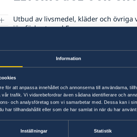
Utbud av livsmedel, kläder och övriga v
jämförbart med Europa.
Utbudet av färsk frukt, grönsaker samt kött, kyc
stort och av bra kvalitet. Priserna är om man jä
undantag är importerad fisk, exempelvis lax. D
Information
i större städer har även ett visst utbud av glu
urval som man är van vid från exempelvis Sveri
cookies
e för att anpassa innehållet och annonserna till användarna, tillh
Gällande barnmat är det värt att notera att vällin
vår trafik. Vi vidarebefordrar även sådana identifierare och anna
barnmat är tillgänglig men mycket mindre utbu
nnons- och analysföretag som vi samarbetar med. Dessa kan i sin
har tillhandahållit eller som de har samlat in när du har använt 
Kläder och elektronik finns generellt ett stort 
kläd- och skomärken som är av god kvalitet.
Inställningar
Statistik