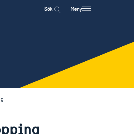
Sök
Meny
ng
opping