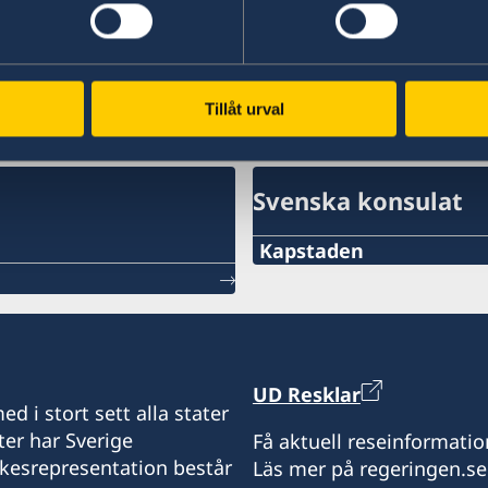
Senast uppdaterad 04 aug. 2026, 14.24
Tillåt urval
Svenska konsulat
Kapstaden
Telefon
+27 21 300 9254
epost
UD Resklar
d i stort sett alla stater
sweden@csct.se
ter har Sverige
Få aktuell reseinformatio
ikesrepresentation består
Läs mer på regeringen.se
Innovation City Cape To