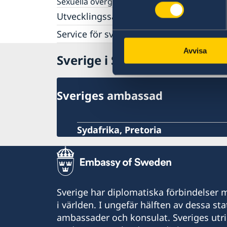
Sexuella övergrepp
Utvecklingssamarbete
Openaid
Service för svenska företag
Programöversikt Sydafrika
Business Sweden
Avvisa
Sverige i Sydafrika
Anmäla handelshinder
Handel med Sydafrika
Sveriges ambassad
Sydafrika, Pretoria
Sverige har diplomatiska förbindelser me
i världen. I ungefär hälften av dessa sta
ambassader och konsulat. Sveriges utr