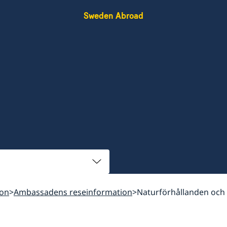
Sweden Abroad
ion
Ambassadens reseinformation
Naturförhållanden och 