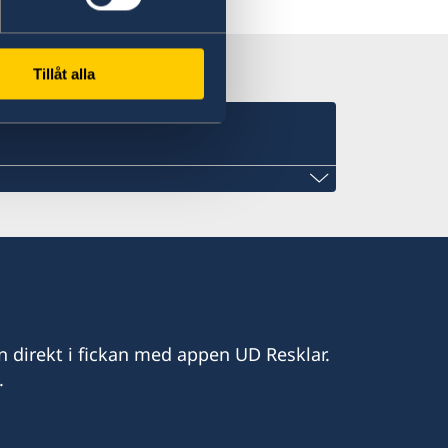
Tillåt alla
isionlegalis.com
n direkt i fickan med appen UD Resklar.
.