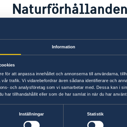
Naturförhållanden
katastrofer
Landet har två regnperioder, en från ungefär mi
Information
andra från april till juli. Översvämningar kan fö
cookies
För mer information och väderprognoser besök
e för att anpassa innehållet och annonserna till användarna, tillh
vår trafik. Vi vidarebefordrar även sådana identifierare och anna
US National Hurricane Center
nnons- och analysföretag som vi samarbetar med. Dessa kan i sin
Caribbean Disaster Emergency Management A
har tillhandahållit eller som de har samlat in när du har använt 
Accuweather
Caribbean news now
Inställningar
Statistik
Senast uppdaterad 09 juli 2026, 11.55