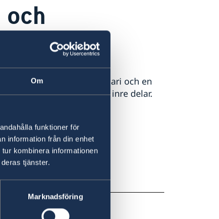
 och
tten på november till februari och en
Om
rekomma, särskilt i landets inre delar.
 gärna dessa hemsidor:
andahålla funktioner för
n information från din enhet
 tur kombinera informationen
gency
deras tjänster.
Marknadsföring