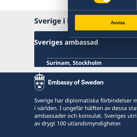
Sverige i Republiken Surina
Avvisa
Sveriges ambassad
Surinam, Stockholm
Sverige har diplomatiska förbindelser me
i världen. I ungefär hälften av dessa sta
ambassader och konsulat. Sveriges utr
av drygt 100 utlandsmyndigheter.