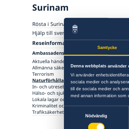
Surinam
Rösta i Surinam
Hjälp till svenskar i Surinam
Rösta i Surinam
Reseinformation
Samtycke
Pass utomlands
Ambassadens reseinformation
Förlust av pass
Gifta sig utomlands
Aktuella händelser
Legaliseringar/apostille
Denna webbplats använder 
Allmänna säkerhetsläget
Terrorism
Vi använder enhetsidentifierar
Naturförhållanden och katastrofer
sociala medier och analysera 
In- och utresebestämmelser
till de sociala medier och a
Hälso- och sjukvård
med annan information som du 
Lokala lagar och sedvänjor
Kriminalitet och personlig säkerhet
Samtyckesval
Trafiksäkerhet
Nödvändig