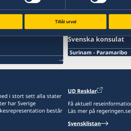
m
Tillåt urval
Svenska konsulat
Surinam - Paramaribo
Telefonnummer konsulat
+597-52 03 03
Emailadress konsulat
UD Resklar
d i stort sett alla stater
honoraryconsulsweden@v
ter har Sverige
Få aktuell reseinformatio
ikesrepresentation består
Läs mer på regeringen.se
Telefaxnummer konsulat
Svensklistan
-