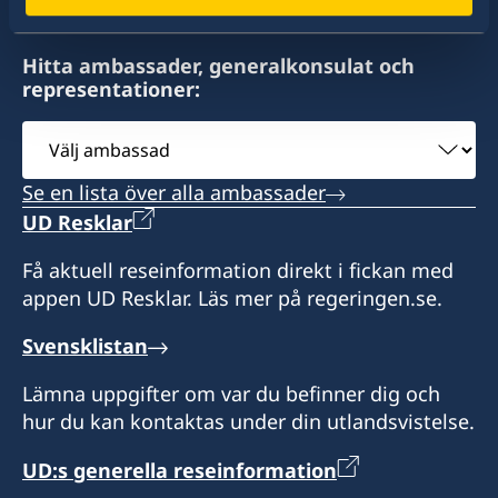
-
Vision Legalis, Attorneys at Law
Hitta ambassader, generalkonsulat och
representationer:
Mr E.J. Brumastraat 142
Paramaribo
Välj
Surinam
ambassad
Se en lista över alla ambassader
9-15 mån-fre (besök efter överenskommelse i
förväg via telefon eller email).
UD Resklar
Få aktuell reseinformation direkt i fickan med
Konsul
appen UD Resklar. Läs mer på regeringen.se.
Elleson Fraenk
Svensklistan
Lämna uppgifter om var du befinner dig och
hur du kan kontaktas under din utlandsvistelse.
UD:s generella reseinformation