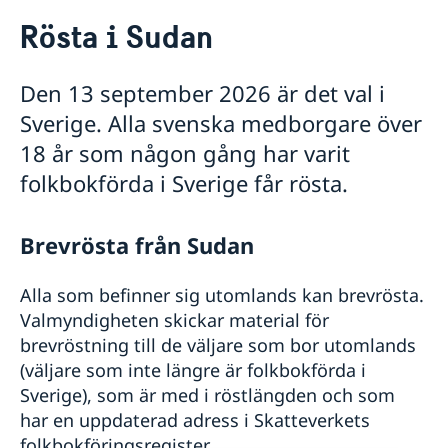
Rösta i Sudan
Rösta i Sudan
Hjälp till svenskar i Sudan
Rösta i Sudan
Den 13 september 2026 är det val i
Pass utomlands
Sverige. Alla svenska medborgare över
Förlust av pass
Hjälp kring medborgarskap
Förnyelse av pass för vuxna
18 år som någon gång har varit
Dubbelt medborgarskap
Akut hjälp
Ansökan om pass för barn under 18 år
folkbokförda i Sverige får rösta.
Om svenskt medborgarskap
Provisoriskt pass
Larmcentraler
Reseinformation
Nationellt id-kort
Juridisk hjälp i utlandet
Utvecklingssamarbete
Samordningsnummer
Ambassaden reseinformation
Dödsfall
Brevrösta från Sudan
Förnyelse av pass för barn under 18 år
Om du blir sjuk eller råkar ut för en olycka
Aktuella händelser
Allmänna säkerhetsläget
Alla som befinner sig utomlands kan brevrösta.
Terrorism
Valmyndigheten skickar material för
Naturförhållanden och katastrofer
brevröstning till de väljare som bor utomlands
In- och utresebestämmelser
(väljare som inte längre är folkbokförda i
Hälso- och sjukvård
Sverige), som är med i röstlängden och som
Lokala lagar och sedvänjor
har en uppdaterad adress i Skatteverkets
Kriminalitet och personlig säkerhet
Trafiksäkerhet
folkbokföringsregister.