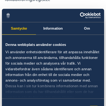
Om du vill brevrösta från utlandet får du skicka
brevrösten tidigast den 30 juli 2026.
Samtycke
Information
Om
Rösträtt för svenska medborgare
bosatta utomlands
Denna webbplats använder cookies
Du får rösta i riksdagsvalet och valet till
Vi använder enhetsidentifierare för att anpassa innehållet
Europaparlamentet om du
och annonserna till användarna, tillhandahålla funktioner
för sociala medier och analysera vår trafik. Vi
är svensk medborgare
vidarebefordrar även sådana identifierare och annan
har fyllt 18 år senast på valdagen
information från din enhet till de sociala medier och
annons- och analysföretag som vi samarbetar med.
någon gång har varit folkbokförd i Sverige
Dessa kan i sin tur kombinera informationen med annan
På regeringens webbplats hittar du mer
information som du har tillhandahållit eller som de har
information om vem som kan rösta, hur du kan
samlat in när du har använt deras tjänster.
rösta och anmälan till röstlängden:
Samtyckesval