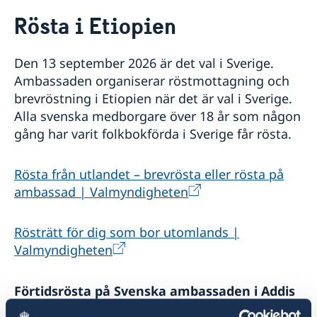
Rösta i Etiopien
Rösta i Etiopien
Hjälp till svenskar i Etiopien
Rösta i Etiopien
Den 13 september 2026 är det val i Sverige.
Pass i Etiopien
Ambassaden organiserar röstmottagning och
Förnyelse av pass för vuxna
Svenskt medborgarskap i Etiopien
brevröstning i Etiopien när det är val i Sverige.
Förnyelse av pass för barn under 18 år
Dubbelt medborgarskap
Avgifter i Etiopien
Alla svenska medborgare över 18 år som någon
Ansökan om första pass för barn under 18 år
Registrera nyfödd utomlands
Akut hjälp i Etiopien
gång har varit folkbokförda i Sverige får rösta.
Provisoriskt pass
Gifta sig i Etiopien
Samordningsnummer
Legaliseringar i Etiopien
Rösta från utlandet – brevrösta eller rösta på
Reseinformation Etiopien
ambassad | Valmyndigheten
Affärer och handel med Etiopien
Ambassadens reseinformation
Aktuella händelser
Om olyckan är framme
Stöd till svenska företag
Utvecklingssamarbete
Rösträtt för dig som bor utomlands |
Allmänna säkerhetsläget
Stöd till etiopiska företag
Valmyndigheten
Regionalt utvecklingssamarbete
Terrorism
Fler användbara länkar
Openaid
Naturförhållanden och katastrofer
Demokrati
Förtidsrösta på Svenska ambassaden i Addis
In- och utresebestämmelser
Korruption
Hälso- och sjukvård
Abeba