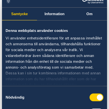
Lokala lagar och sedvänjor
Kriminalitet och personlig säkerhet
Du kan förtidsrösta följande datum och tider:
Trafiksäkerhet
Samtycke
Information
Om
Resa i landet
Fredag 21 aug kl. 11.00 – 14.00
Tisdag 25 aug kl. 09.00 – 12.00
Denna webbplats använder cookies
Onsdag 26 aug kl. 11.00 – 14.00
Vi använder enhetsidentifierare för att anpassa innehållet
Torsdag 27 aug kl. 16.00 – 19.00
och annonserna till användarna, tillhandahålla funktioner
Lördag 29 aug kl. 11.00 – 14.00
för sociala medier och analysera vår trafik. Vi
vidarebefordrar även sådana identifierare och annan
Rösträtt för svenska medborgare bosatta
information från din enhet till de sociala medier och
utomlands
annons- och analysföretag som vi samarbetar med.
Dessa kan i sin tur kombinera informationen med annan
Du får rösta i valet om du:
information som du har tillhandahållit eller som de har
samlat in när du har använt deras tjänster.
är svensk medborgare
Samtyckesval
har fyllt 18 år senast på valdagen
Nödvändig
någon gång har varit folkbokförd i Sverige.