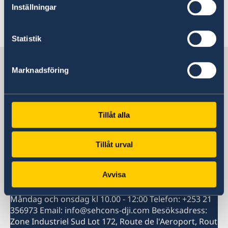
Inställningar
Senast uppdaterad 25 maj 2026, 14.22
Statistik
Sverige i Etiopien
Marknadsföring
Sveriges Ambassad
Tillåt alla
Etiopien, Addis Abeba
Tillåt urval
Svenska konsulat
Avvisa
Sveriges honorärkonsulat i Djibouti Öppningstider:
Måndag och onsdag kl 10.00 - 12:00 Telefon: +253 21
356973 Email: info@sehcons-dji.com Besöksadress:
Zone Industriel Sud Lot 172, Route de l'Aeroport, Rout