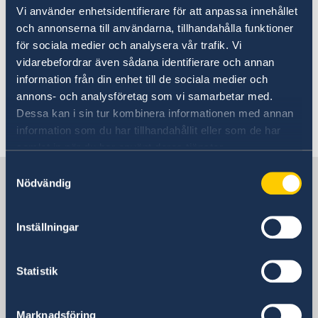
Extra pass
Allmänna säkerhetsläget
Vi använder enhetsidentifierare för att anpassa innehållet
På Valmyndighetens webbplats kan du läsa
Resor från Sverige till Storbritannien
och annonserna till användarna, tillhandahålla funktioner
mer om att
brevrösta från utlandet.
Terrorism
för sociala medier och analysera vår trafik. Vi
Naturförhållanden och katastrofer
vidarebefordrar även sådana identifierare och annan
Vill du hellre rösta på plats? Se våra
Hälso- och sjukvård
information från din enhet till de sociala medier och
Kriminalitet och personlig säkerhet
öppettider för förtidsröstning i Storbritannien
.
annons- och analysföretag som vi samarbetar med.
Trafiksäkerhet
Dessa kan i sin tur kombinera informationen med annan
Resa i landet
Senast uppdaterad 28 maj 2026, 17.04
information som du har tillhandahållit eller som de har
Gibraltar
samlat in när du har använt deras tjänster.
Storbritanniens utomeuropeiska territorier
Resor från Storbritannien till Sverige
Samtyckesval
Sverige i Storbritannien
Nödvändig
Sveriges ambassad
Inställningar
Statistik
Storbritannien, London
Marknadsföring