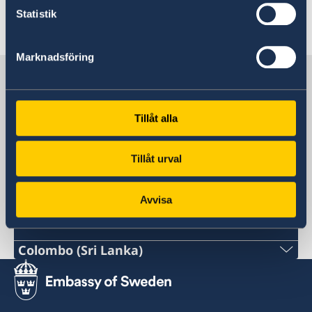
Statistik
Senast uppdaterad 02 dec. 2025, 15.19
Marknadsföring
Sverige i Sri Lanka
Tillåt alla
Sveriges ambassad
Tillåt urval
Indien, New Delhi
Avvisa
Svenska konsulat
Colombo (Sri Lanka)
Tel:
+94 112307768