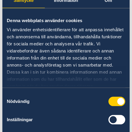
chaufför som alternativ till att köra själva. För
Samtycke
Information
Om
den som avser att köra bil på egen hand är det
av yttersta vikt att:
Denna webbplats använder cookies
Kontrollera att den egna reseförsäkringen
Vi använder enhetsidentifierare för att anpassa innehållet
omfattar bilkörning,
och annonserna till användarna, tillhandahålla funktioner
för sociala medier och analysera vår trafik. Vi
Förvissa sig om att fordonet är i kördugligt
vidarebefordrar även sådana identifierare och annan
skick innan resan inleds.
information från din enhet till de sociala medier och
annons- och analysföretag som vi samarbetar med.
Sri Lankas kollektivtrafiksystem är prisvärt,
Dessa kan i sin tur kombinera informationen med annan
men tåg och bussar är ofta överfulla. Vissa tåg
information som du har tillhandahållit eller som de har
erbjuder första klass med luftkonditionering,
samlat in när du har använt deras tjänster.
vilket ger en mer komfortabel resa. Av
säkerhetsskäl rekommenderas att
Samtyckesval
Nödvändig
använda taxibilar i stadstrafik snarare än
motorcykelrikshas (så kallade tuk-tuks).
Inställningar