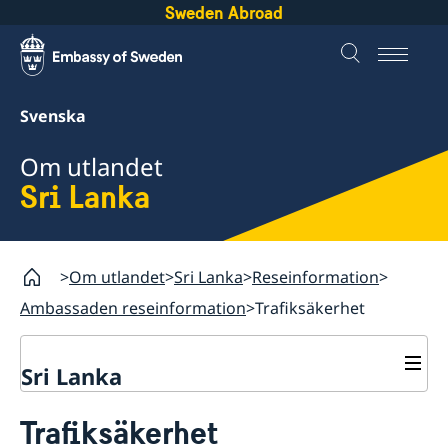
Sweden Abroad
Svenska
Om utlandet
Sri Lanka
Om utlandet
Sri Lanka
Reseinformation
Ambassaden reseinformation
Trafiksäkerhet
Sri Lanka
Rösta på Sri Lanka
Trafiksäkerhet
Hjälp till svenskar i Sri Lanka