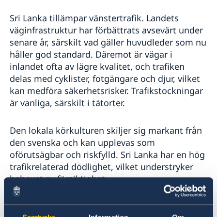
Rösta på Sri Lanka
Reseinformation
Sri Lanka tillämpar vänstertrafik. Landets
Advokatlista
Ambassaden reseinformation
Pass i Sri Lanka
väginfrastruktur har förbättrats avsevärt under
Aktuella händelser
senare år, särskilt vad gäller huvudleder som nu
Allmänna säkerhetsläget
håller god standard. Däremot är vägar i
Terrorism
inlandet ofta av lägre kvalitet, och trafiken
Naturförhållanden och katastrofer
delas med cyklister, fotgängare och djur, vilket
In- och utresebestämmelser
kan medföra säkerhetsrisker. Trafikstockningar
Hälso- och sjukvård
är vanliga, särskilt i tätorter.
Lokala lagar och sedvänjor
Kriminalitet och personlig säkerhet
Trafiksäkerhet
Den lokala körkulturen skiljer sig markant från
den svenska och kan upplevas som
oförutsägbar och riskfylld. Sri Lanka har en hög
trafikrelaterad dödlighet, vilket understryker
behovet av försiktighet.
Många besökare väljer att hyra bil med lokal