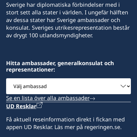
Sverige har diplomatiska förbindelser med i
E-post:
stort sett alla stater i världen. I ungefär hälften
av dessa stater har Sverige ambassader och
colombo@consulateofsweden.in
konsulat. Sveriges utrikesrepresentation består
Sveriges honorärkonsulat i Colombo
av drygt 100 utlandsmyndigheter.
Level 6, Parkway Building
48 Park Street Colombo -2
Hitta ambassader, generalkonsulat och
Sri Lanka
representationer:
Öppetider:
Välj
måndag-fredag 10:00-13:00
ambassad
Se en lista över alla ambassader
Honorärkonsul
UD Resklar
Sanjay Kulatunga
Få aktuell reseinformation direkt i fickan med
appen UD Resklar. Läs mer på regeringen.se.
Assistent