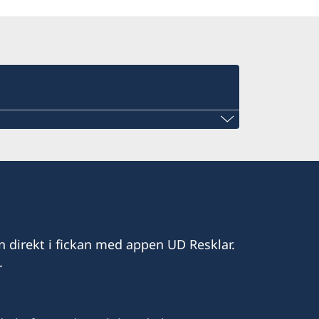
eden.in
n direkt i fickan med appen UD Resklar.
.
t i Colombo
2