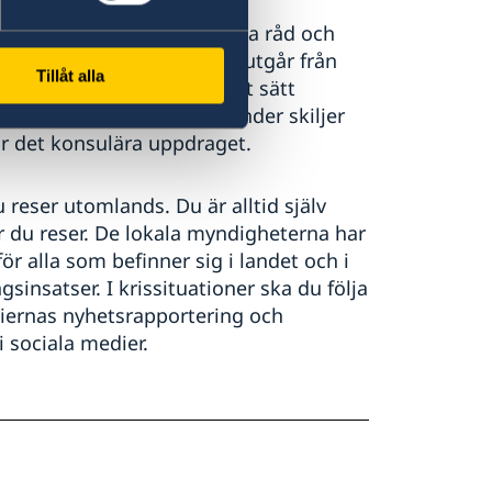
sulär service, det vill säga råd och
oner. Vår konsulära service utgår från
Tillåt alla
 likvärdigt och rättssäkert sätt
en och regelverk i olika länder skiljer
ör det konsulära uppdraget.
 reser utomlands. Du är alltid själv
är du reser. De lokala myndigheterna har
ör alla som befinner sig i landet och i
sinsatser. I krissituationer ska du följa
diernas nyhetsrapportering och
 sociala medier.