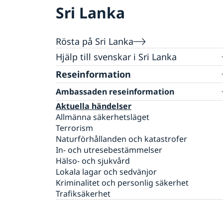
Sri Lanka
Rösta på Sri Lanka
Hjälp till svenskar i Sri Lanka
Rösta på Sri Lanka
Reseinformation
Advokatlista
Ambassaden reseinformation
Pass i Sri Lanka
Aktuella händelser
Allmänna säkerhetsläget
Terrorism
Naturförhållanden och katastrofer
In- och utresebestämmelser
Hälso- och sjukvård
Lokala lagar och sedvänjor
Kriminalitet och personlig säkerhet
Trafiksäkerhet