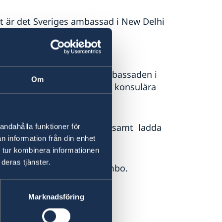
let är det Sveriges ambassad i New Delhi
 relationer med Sri Lanka:
r boende i Sverige ringa ambassaden i
Om
 kopplas samtalet till UD:s konsulära
46-8-4055005.
å
svensklistan
innan avresa samt ladda
andahålla funktioner för
n information från din enhet
 tur kombinera informationen
deras tjänster.
a honorärkonsulatet i Colombo.
Marknadsföring