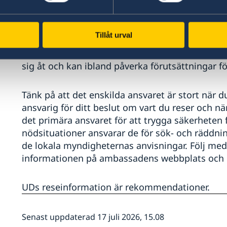
UD och ambassaderna har ett uppdrag att ge kon
stöd, till svenskar utomlands i olika nödsituati
Tillåt urval
det svenska konsulära regelverket och ges på ett
oavsett var i världen du befinner dig. Förhålland
sig åt och kan ibland påverka förutsättningar f
Tänk på att det enskilda ansvaret är stort när du
ansvarig för ditt beslut om vart du reser och n
det primära ansvaret för att trygga säkerheten f
nödsituationer ansvarar de för sök- och räddning
de lokala myndigheternas anvisningar. Följ me
informationen på ambassadens webbplats och i
UDs reseinformation är rekommendationer.
Senast uppdaterad 17 juli 2026, 15.08