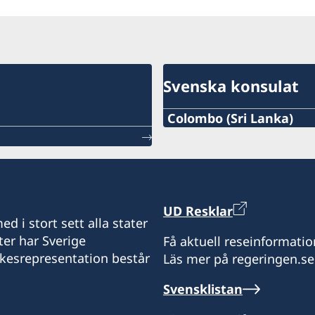
Svenska konsulat
Colombo (Sri Lanka)
Tel:
+94 112307768
E-post:
UD Resklar
d i stort sett alla stater
colombo@consulateofsw
ter har Sverige
Få aktuell reseinformatio
ikesrepresentation består
Läs mer på regeringen.se
Sveriges honorärkonsula
Svensklistan
Level 6, Parkway Building
48 Park Street Colombo -