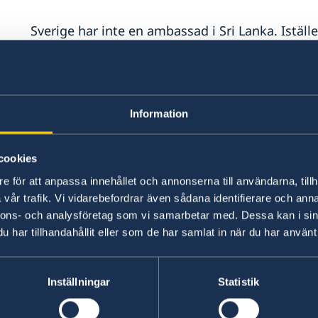
Sverige har inte en ambassad i Sri Lanka. Istäl
som har det huvudsakliga ansvaret för Sveriges
Sveriges ambassad i New Delhi
.
Vid en nödsituation kan svenska resenärer elle
Information
New Delhi på +91 11 4419 7100. Efter kontorstid
jour i Stockholm. Direktnummer till jouren är +
cookies
Resenärer rekommenderas att registrera sig p
e för att anpassa innehållet och annonserna till användarna, tillh
ner appen UD Resklar.
vår trafik. Vi vidarebefordrar även sådana identifierare och anna
nnons- och analysföretag som vi samarbetar med. Dessa kan i sin
har tillhandahållit eller som de har samlat in när du har använt 
För svar på konsulära frågor kontaktas svensk
Tel: +94 112307768
Inställningar
Statistik
E-post:
colombo@consulateofsweden.in