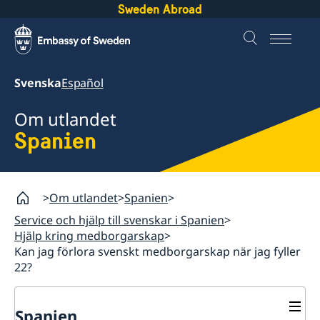
Sweden Abroad
Svenska
Español
Om utlandet
Spanien
Om utlandet
Spanien
Service och hjälp till svenskar i Spanien
Hjälp kring medborgarskap
Kan jag förlora svenskt medborgarskap när jag fyller
22?
Spanien