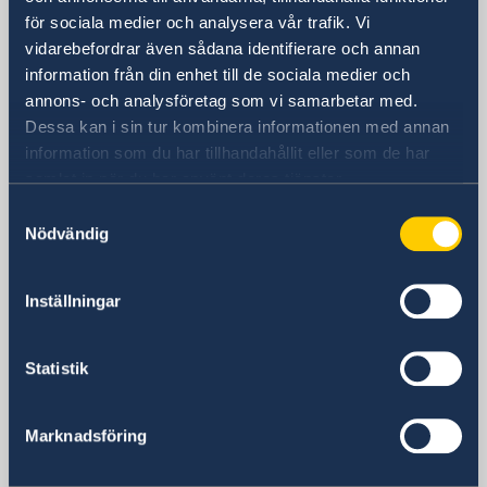
för sociala medier och analysera vår trafik. Vi
Sverige i Spanien
vidarebefordrar även sådana identifierare och annan
information från din enhet till de sociala medier och
annons- och analysföretag som vi samarbetar med.
Sveriges ambassad
Dessa kan i sin tur kombinera informationen med annan
information som du har tillhandahållit eller som de har
samlat in när du har använt deras tjänster.
Spanien, Madrid
Samtyckesval
Nödvändig
Svenska konsulat
Barcelona
Inställningar
Telefon
Bilbao
Telefon
Cartagena
Statistik
+34 934 883 505
Telefon
Jerez de la Frontera
+34 944 987 191
Telefon
La Coruña
Telefon
Marknadsföring
0034 968 527 629
Telefon
Las Palmas de Gran Canaria
E-post
+34 956 357 000
+34 934 882 501
Telefon
Málaga