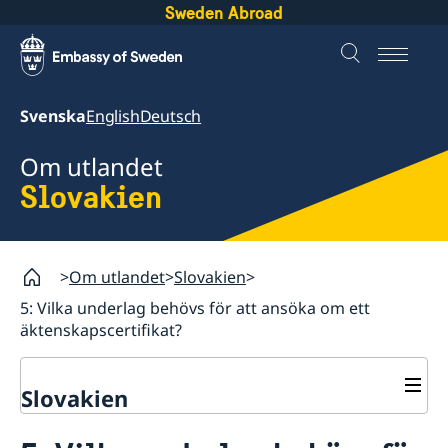
Sweden Abroad
Svenska
English
Deutsch
Om utlandet
Slovakien
Om utlandet
Slovakien
5: Vilka underlag behövs för att ansöka om ett
äktenskapscertifikat?
Slovakien
Rösta i Slovakien