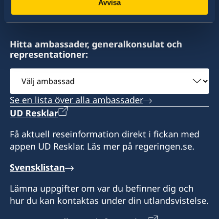
Avvisa
+421 2-482 402 51
Sveriges honorära generalkonsulat
Hitta ambassader, generalkonsulat och
representationer:
Tomášikova 30
821 01 Bratislava
Välj
Slovakien
ambassad
Se en lista över alla ambassader
Öppettider: onsdagar 12.00-16.00 (samt vid
UD Resklar
förfrågningar)
Få aktuell reseinformation direkt i fickan med
appen UD Resklar. Läs mer på regeringen.se.
Konsulatet har inte behörighet att utfärda vare
sig ordinarie pass, nationellt ID-kort eller
Svensklistan
provisoriskt pass.
Upphämtning av redan utfärdade
Lämna uppgifter om var du befinner dig och
resehandlingar är däremot möjlig.
hur du kan kontaktas under din utlandsvistelse.