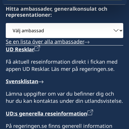
Sveriges honorära generalkonsulat
Hitta ambassader, generalkonsulat och
representationer:
Tomášikova 30
821 01 Bratislava
Välj
Slovakien
ambassad
Se en lista över alla ambassader
Öppettider: onsdagar 12.00-16.00 (samt vid
UD Resklar
förfrågningar)
Få aktuell reseinformation direkt i fickan med
appen UD Resklar. Läs mer på regeringen.se.
Konsulatet har inte behörighet att utfärda vare
sig ordinarie pass, nationellt ID-kort eller
Svensklistan
provisoriskt pass.
Upphämtning av redan utfärdade
Lämna uppgifter om var du befinner dig och
resehandlingar är däremot möjlig.
hur du kan kontaktas under din utlandsvistelse.
Honorär generalkonsul
UD:s generella reseinformation
Vladimír Kestler
På regeringen.se finns generell information