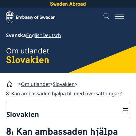
Sweden Abroad
Svenska
English
Deutsch
Om utlandet
Slovakien
Om utlandet
Slovakien
8: Kan ambassaden hjälpa till med översättningar?
Slovakien
Rösta i Slovakien
8: Kan ambassaden hjälpa
Hjälp till svenskar i Slovakien