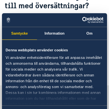
till med översättningar?
Rösta i Slovakien
Reseinformation
Pass och nationellt ID-kort
Service för svenska företag
Ambassadens reseinformation
Pass och nationellt ID-kort för vuxen
Behålla svenskt medborgarskap
Ambassaden har tyvärr ingen möjlighet att
Aktuella händelser
Om Slovakien
Handel med utlandet
Sveriges honorära generalkonsulat i Slovakien
Pass och nationellt ID-kort för minderårig
Äktenskapscertifikat
bistå med översättningar.
Allmänna säkerhetsläget
Om olyckan är framme
Provisoriskt pass
Anmäla nyfödd - Samordningsnummer
Terrorism
Samtycke
Information
Om
Allmän information om pass
Levnadsintyg
Naturförhållanden och katastrofer
Se
Körkort
In- och utresebestämmelser
det slovakiska justitieministeriets register över
Avgifter
Hälso- och sjukvård
auktoriserade översättare
Denna webbplats använder cookies
Lokala lagar och sedvänjor
mellan slovakiska och svenska eller kontakta
Kriminalitet och personlig säkerhet
Vi använder enhetsidentifierare för att anpassa innehållet
en översättningsbyrå.
Trafiksäkerhet
och annonserna till användarna, tillhandahålla funktioner
Resa i landet
för sociala medier och analysera vår trafik. Vi
Senast uppdaterad 08 aug. 2019, 15.02
vidarebefordrar även sådana identifierare och annan
information från din enhet till de sociala medier och
annons- och analysföretag som vi samarbetar med.
Sverige i Slovakien
Dessa kan i sin tur kombinera informationen med annan
information som du har tillhandahållit eller som de har
samlat in när du har använt deras tjänster.