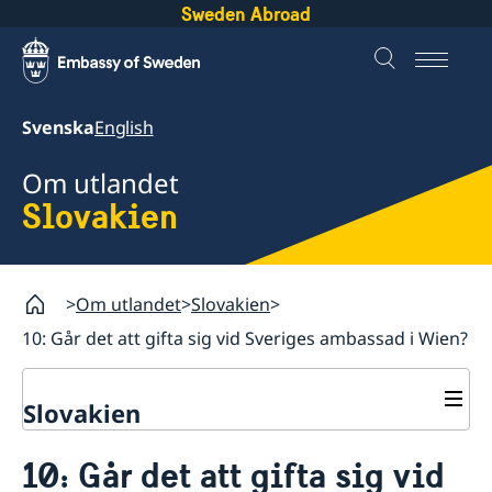
Sweden Abroad
Svenska
English
Om utlandet
Slovakien
Om utlandet
Slovakien
10: Går det att gifta sig vid Sveriges ambassad i Wien?
Slovakien
Rösta i Slovakien
10: Går det att gifta sig vid
Hjälp till svenskar i Slovakien