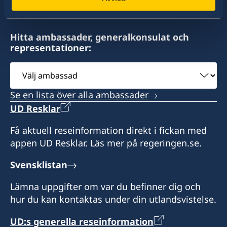
+421 2-482 402 51
Sveriges honorära generalkonsulat
Hitta ambassader, generalkonsulat och
representationer:
Tomášikova 30
821 01 Bratislava
Välj
Slovakien
ambassad
Se en lista över alla ambassader
Öppettider: onsdagar 12.00-16.00 (samt vid
UD Resklar
förfrågningar)
Få aktuell reseinformation direkt i fickan med
appen UD Resklar. Läs mer på regeringen.se.
Konsulatet har inte behörighet att utfärda vare
sig ordinarie pass, nationellt ID-kort eller
Svensklistan
provisoriskt pass.
Upphämtning av redan utfärdade
Lämna uppgifter om var du befinner dig och
resehandlingar är däremot möjlig.
hur du kan kontaktas under din utlandsvistelse.
Honorär generalkonsul
UD:s generella reseinformation