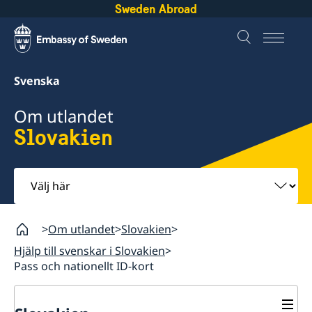
Sweden Abroad
Svenska
Om utlandet
Slovakien
Välj
här
Om utlandet
Slovakien
Hjälp till svenskar i Slovakien
Pass och nationellt ID-kort