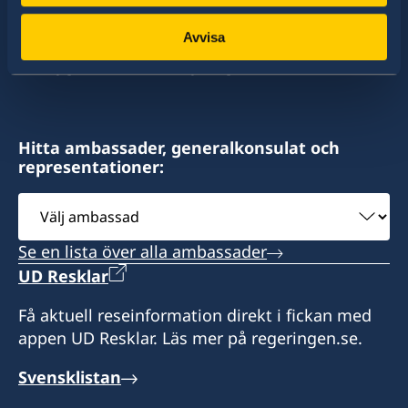
av dessa stater har Sverige ambassader och
zupka@omniaholding.sk
Avvisa
konsulat. Sveriges utrikesrepresentation består
av drygt 100 utlandsmyndigheter.
Fax:
+421 2-482 402 51
Sveriges honorära generalkonsulat
Hitta ambassader, generalkonsulat och
representationer:
Tomášikova 30
821 01 Bratislava
Välj
Slovakien
ambassad
Se en lista över alla ambassader
Öppettider: onsdagar 12.00-16.00 (samt vid
UD Resklar
förfrågningar)
Få aktuell reseinformation direkt i fickan med
appen UD Resklar. Läs mer på regeringen.se.
Konsulatet har inte behörighet att utfärda vare
sig ordinarie pass, nationellt ID-kort eller
Svensklistan
provisoriskt pass.