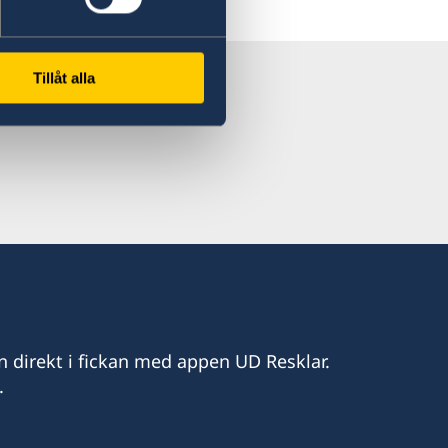
 Resklar på X
Tillåt alla
n direkt i fickan med appen UD Resklar.
.