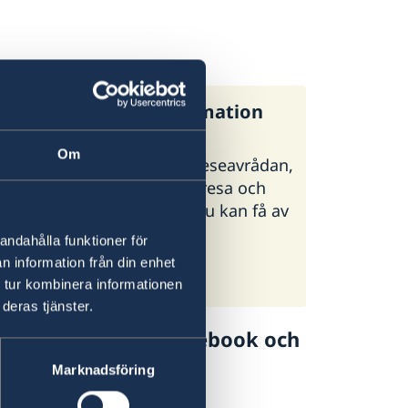
:s generella reseinformation
Om
regeringen.se finns UD:s reseavrådan,
 och tips inför din utlandsresa och
ormation om vilken hjälp du kan få av
i olika situationer.
andahålla funktioner för
n information från din enhet
:s reseinformation på
 tur kombinera informationen
geringen.se
deras tjänster.
lj UD Resklar på Facebook och
Marknadsföring
 Resklar på Facebook