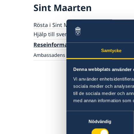
Sint Maarten
Rösta i Sint Maarten
Hjälp till svenskar i Sint Maarten
Rösta i Sint Maarten
Reseinformation
Samtycke
Akut hjälp
Ambassadens reseinformation
Larmcentraler
Pass utomlands
Aktuella händelser
Denna webbplats använder 
Allmänna säkerhetsläget
Terrorism
Vi använder enhetsidentifierar
Naturförhållanden och katastrofer
sociala medier och analysera 
In- och utresebestämmelser
till de sociala medier och a
Hälso- och sjukvård
med annan information som du 
Lokala lagar och sedvänjor
Kriminalitet och personlig säkerhet
Samtyckesval
Trafiksäkerhet
Nödvändig
Resa i landet