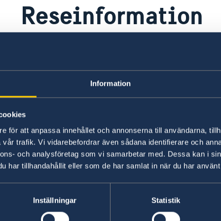
Reseinformation
Ambassadens reseinformation
UD
Information
Ambassadens reseinformation innehåller
På 
landspecifik information och aktuella
råd
händelser som kan påverka dig som är i
inf
cookies
landet.
UD 
e för att anpassa innehållet och annonserna till användarna, tillh
vår trafik. Vi vidarebefordrar även sådana identifierare och anna
Ambassadens reseinformation –
UD
nnons- och analysföretag som vi samarbetar med. Dessa kan i sin
Sint Maarten
re
har tillhandahållit eller som de har samlat in när du har använt 
Ladda ner appen UD Resklar
Fö
X
Inställningar
Statistik
Ladda ner UD Resklar på Google Play
UD