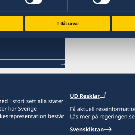
Ladda ner UD Resklar på iTunes
UD
Tillåt urval
UD Resklar
d i stort sett alla stater
ter har Sverige
Få aktuell reseinformatio
ikesrepresentation består
Läs mer på regeringen.se
Svensklistan