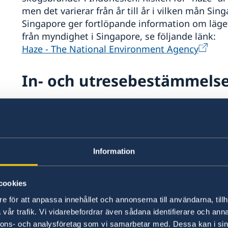
men det varierar från år till år i vilken mån Sin
Singapore ger fortlöpande information om läg
från myndighet i Singapore, se följande länk:
Haze - The National Environment Agency
In- och utresebestämmels
Vänligen notera att svenska ambassaden och Ut
andra länders inresebestämmelser och eventuell
kontrollera aktuella inresebestämmelser med l
närmaste ambassad. Tänk på att in- och utreser
Information
Samtliga resenärer behöver fylla i ett "SG Arriv
cookies
Detta görs på via nätet på
ICA:s webbsida
och
e för att anpassa innehållet och annonserna till användarna, tillh
vår trafik. Vi vidarebefordrar även sådana identifierare och anna
För information om mellanlanding i Singapore,
nnons- och analysföretag som vi samarbetar med. Dessa kan i sin