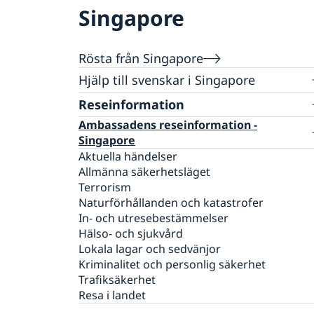
Singapore
Rösta från Singapore
Hjälp till svenskar i Singapore
Reseinformation
Rösta från Singapore
Öppettider för förtidsröstning
Ambassadens reseinformation -
Pass i Singapore
Singapore
Passansökan för vuxna
Svenskt medborgarskap i Singapore
Aktuella händelser
Passansökan för barn under 18 år
Allmänna säkerhetsläget
Dubbelt medborgarskap
Gifta sig i Singapore
Samordningsnummer
Terrorism
Avgifter i Singapore
Nationellt id-kort
Naturförhållanden och katastrofer
Akuta nödsituationer för svenska medborg
Förlust av pass
In- och utresebestämmelser
under kvällstid och helger
Provisoriskt pass
Hälso- och sjukvård
Körkort i Singapore
Lokala lagar och sedvänjor
Kriminalitet och personlig säkerhet
Trafiksäkerhet
Resa i landet