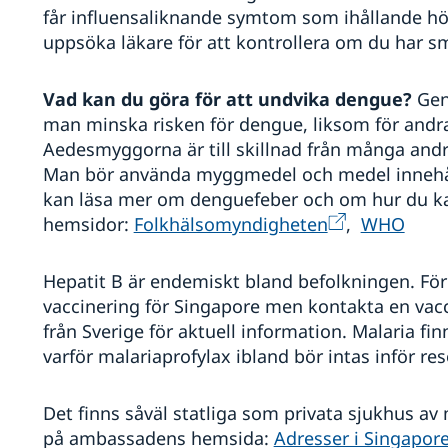
får influensaliknande symtom som ihållande hö
uppsöka läkare för att kontrollera om du har sm
Vad kan du göra för att undvika dengue?
Gen
man minska risken för dengue, liksom för andr
Aedesmyggorna är till skillnad från många andr
Man bör använda myggmedel och medel innehåll
kan läsa mer om denguefeber och om hur du ka
hemsidor:
Folkhälsomyndigheten
,
WHO
Hepatit B är endemiskt bland befolkningen. För
vaccinering för Singapore men kontakta en vacci
från Sverige för aktuell information. Malaria fi
varför malariaprofylax ibland bör intas inför res
Det finns såväl statliga som privata sjukhus av 
på ambassadens hemsida:
Adresser i Singapor