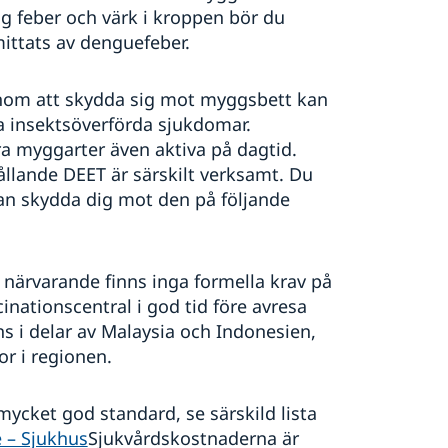
g feber och värk i kroppen bör du
ittats av denguefeber.
om att skydda sig mot myggsbett kan
a insektsöverförda sjukdomar.
a myggarter även aktiva på dagtid.
ande DEET är särskilt verksamt. Du
n skydda dig mot den på följande
 närvarande finns inga formella krav på
nationscentral i god tid före avresa
nns i delar av Malaysia och Indonesien,
or i regionen.
mycket god standard, se särskild lista
e – Sjukhus
Sjukvårdskostnaderna är