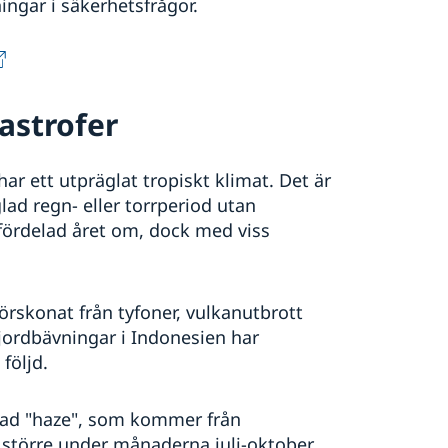
ngar i säkerhetsfrågor.
astrofer
r ett utpräglat tropiskt klimat. Det är
lad regn- eller torrperiod utan
fördelad året om, dock med viss
förskonat från tyfoner, vulkanutbrott
jordbävningar i Indonesien har
följd.
llad "haze", som kommer från
 större under månaderna juli-oktober,