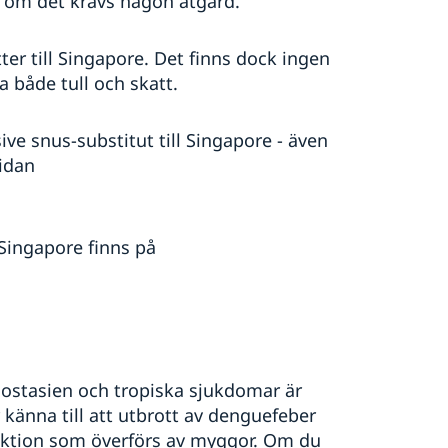
e om det krävs någon åtgärd.
tter till Singapore. Det finns dock ingen
a både tull och skatt.
sive snus-substitut till Singapore - även
sidan
 Singapore finns på
dostasien och tropiska sjukdomar är
 känna till att utbrott av denguefeber
ektion som överförs av myggor. Om du