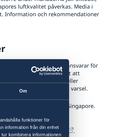
gapores luftkvalitet påverkas. Media i
et. Information och rekommendationer
er
rikesdepartementet inte ansvarar för
a visumkrav. Det är viktigt att
andets egna myndigheter eller
egler kan ändras med kort varsel.
Om
al Card" innan ankomst till Singapore.
 är kostnadsfritt.
andahålla funktioner för
n information från din enhet
 läs mer på
ICA:s webbsida
.
 tur kombinera informationen