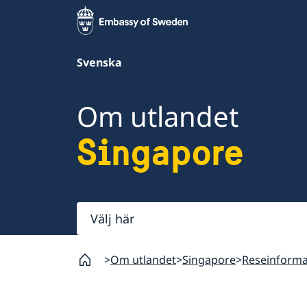
Svenska
Om utlandet
Singapore
Välj
här
Om utlandet
Singapore
Reseinforma