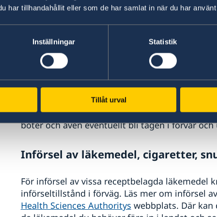
har tillhandahållit eller som de har samlat in när du har använt 
För inresa i Singapore krävs ett pass
6 månader från och med det faktisk
Inställningar
Statistik
Svenska provisoriska pass godtas för inresa i S
giltighetstid på minst 6 månader vid inresa.
Svenska medborgare kan resa viseringfritt till 
Tillåt urval
utfärdas vid ankomsten. Om du överskrider den t
böter och även eventuellt bli tagen i förvar och 
Införsel av läkemedel, cigaretter, sn
För införsel av vissa receptbelagda läkemedel 
införseltillstånd i förväg. Läs mer om införsel 
Health Sciences Authoritys
webbplats. Där kan 