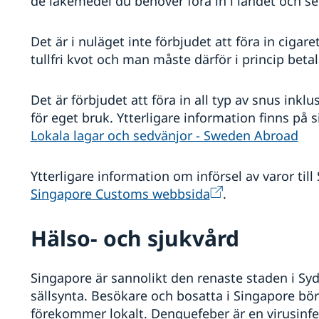
de läkemedel du behöver föra in i landet och s
Det är i nuläget inte förbjudet att föra in cigare
tullfri kvot och man måste därför i princip betal
Det är förbjudet att föra in all typ av snus inklu
för eget bruk. Ytterligare information finns på 
Lokala lagar och sedvänjor - Sweden Abroad
Ytterligare information om införsel av varor till
Singapore Customs webbsida
.
Hälso- och sjukvård
Singapore är sannolikt den renaste staden i Sy
sällsynta. Besökare och bosatta i Singapore bör
förekommer lokalt. Denguefeber är en virusinf