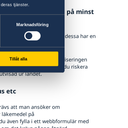
deras tjänster.
 med en giltighetstid på minst
ta inseredatumet.
Marknadsföring
ingapore förutsatt att även dessa har en
Singapore. Det innebär att viseringen
Tillåt alla
illåtna vistelsetiden kan du riskera
utvisad ur landet.
us etc
krävs att man ansöker om
av läkemedel på
du även fylla i ett webbformulär med