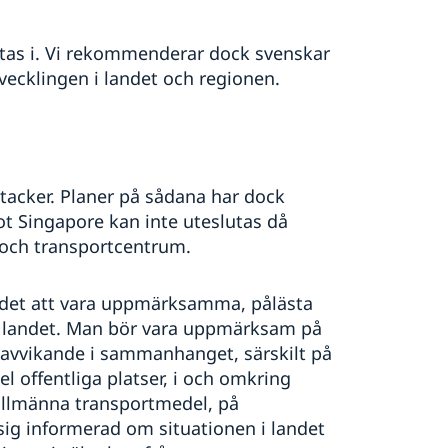
istas i. Vi rekommenderar dock svenskar
tvecklingen i landet och regionen.
attacker. Planer på sådana har dock
mot Singapore kan inte uteslutas då
- och transportcentrum.
det att vara uppmärksamma, pålästa
i landet. Man bör vara uppmärksam på
avvikande i sammanhanget, särskilt på
l offentliga platser, i och omkring
å allmänna transportmedel, på
ig informerad om situationen i landet