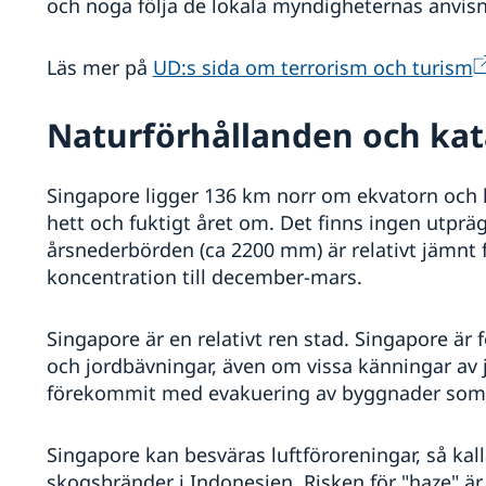
och noga följa de lokala myndigheternas anvisni
Läs mer på
UD:s sida om terrorism och turism
Naturförhållanden och kat
Singapore ligger 136 km norr om ekvatorn och ha
hett och fuktigt året om. Det finns ingen utpräg
årsnederbörden (ca 2200 mm) är relativt jämnt 
koncentration till december-mars.
Singapore är en relativt ren stad. Singapore är 
och jordbävningar, även om vissa känningar av 
förekommit med evakuering av byggnader som 
Singapore kan besväras luftföroreningar, så ka
skogsbränder i Indonesien. Risken för "haze" är