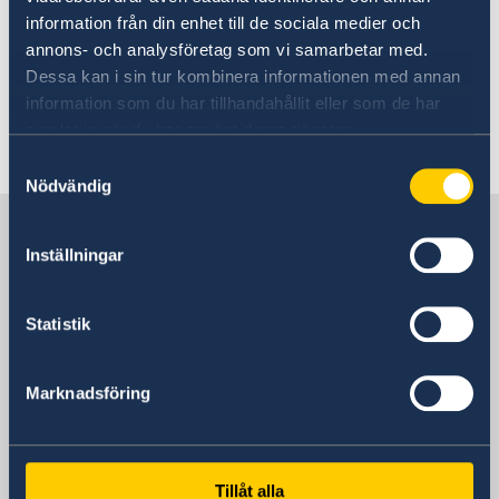
kris. Informationen används som en del av
information från din enhet till de sociala medier och
krishanteringen ifall en konsulär krissituation
annons- och analysföretag som vi samarbetar med.
skulle inträffa. Anmälan är frivillig och fylls i
Dessa kan i sin tur kombinera informationen med annan
elektroniskt på
swedenabroad.
information som du har tillhandahållit eller som de har
samlat in när du har använt deras tjänster.
Senast uppdaterad 28 juli 2025, 14.14
Samtyckesval
Nödvändig
Sverige i Sierra Leone
Inställningar
Sveriges ambassader
Statistik
Liberia, Monrovia
Marknadsföring
Svenska konsulat
Tillåt alla