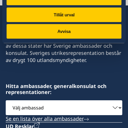
Freetown
Svenska konsulatet i Freetown har öppet
Tillåt urval
måndag till fredag 09:00 - 12:30 samt 14:00 -
16:30
Sverige har diplomatiska förbindelser med i
Avvisa
stort sett alla stater i världen. I ungefär hälften
Kontakt:
av dessa stater har Sverige ambassader och
konsulat. Sveriges utrikesrepresentation består
Harish Agnani
av drygt 100 utlandsmyndigheter.
Honorary Consul
Consulate of Sweden in Sierra Leone
14-16, Rawdon Street
Freetown, Sierra Leone
Hitta ambassader, generalkonsulat och
representationer:
Mobile : +232 76 703000
Välj
ambassad
Se en lista över alla ambassader
UD Resklar