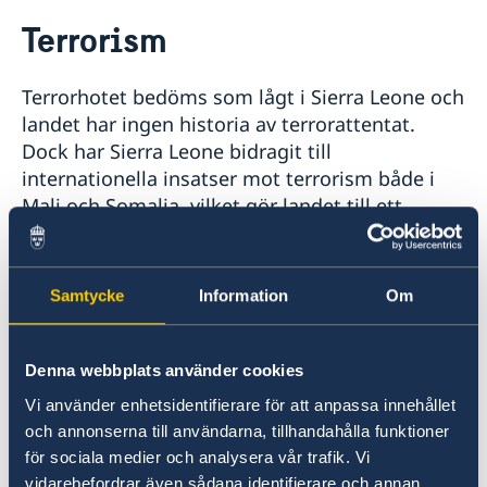
Rösta i Sierra Leone
Terrorism
Hjälp till svenskar i Sierra Leone
Rösta i Sierra Leone
Reseinformation
Terrorhotet bedöms som lågt i Sierra Leone och
Pass utomlands
Ambassadens reseinformation
landet har ingen historia av terrorattentat.
Provisoriskt pass
Gifta sig utomlands
Aktuella händelser
Dock har Sierra Leone bidragit till
Allmänna säkerhetsläget
internationella insatser mot terrorism både i
Terrorism
Mali och Somalia, vilket gör landet till ett
Naturförhållanden och katastrofer
möjligt mål för vedergällning.
In- och utresebestämmelser
Hälso- och sjukvård
Lokala lagar och sedvänjor
För besökare i Sierra Leone är det viktigt att
Samtycke
Information
Om
Kriminalitet och personlig säkerhet
hålla sig informerad om utvecklingen på
Trafiksäkerhet
vistelseorten och noga följa de lokala
Övrigt
Denna webbplats använder cookies
myndigheternas anvisningar i säkerhetsfrågor.
Vi använder enhetsidentifierare för att anpassa innehållet
och annonserna till användarna, tillhandahålla funktioner
Anmäl gärna din utlandsvistelse så att
för sociala medier och analysera vår trafik. Vi
UD/ambassaden kan kontakta dig i händelse av
vidarebefordrar även sådana identifierare och annan