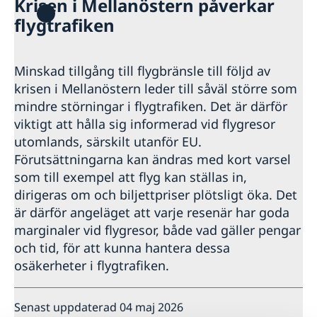
Krisen i Mellanöstern påverkar
Hjälp till svenskar i Sierra Leone
flygtrafiken
Rösta i Sierra Leone
Reseinformation
Pass utomlands
Ambassadens reseinformation
Minskad tillgång till flygbränsle till följd av
Provisoriskt pass
Gifta sig utomlands
Aktuella händelser
krisen i Mellanöstern leder till såväl större som
Allmänna säkerhetsläget
mindre störningar i flygtrafiken. Det är därför
Terrorism
viktigt att hålla sig informerad vid flygresor
Naturförhållanden och katastrofer
utomlands, särskilt utanför EU.
In- och utresebestämmelser
Förutsättningarna kan ändras med kort varsel
Hälso- och sjukvård
Lokala lagar och sedvänjor
som till exempel att flyg kan ställas in,
Kriminalitet och personlig säkerhet
dirigeras om och biljettpriser plötsligt öka. Det
Trafiksäkerhet
är därför angeläget att varje resenär har goda
Övrigt
marginaler vid flygresor, både vad gäller pengar
och tid, för att kunna hantera dessa
osäkerheter i flygtrafiken.
Senast uppdaterad 04 maj 2026