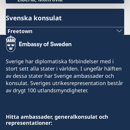
Svenska konsulat
Freetown
Svenska konsulatet i Freetown har öppet
måndag till fredag 09:00 - 12:30 samt 14:00 -
16:30
Sverige har diplomatiska förbindelser med i
stort sett alla stater i världen. I ungefär hälften
Kontakt:
av dessa stater har Sverige ambassader och
konsulat. Sveriges utrikesrepresentation består
Harish Agnani
av drygt 100 utlandsmyndigheter.
Honorary Consul
Consulate of Sweden in Sierra Leone
14-16, Rawdon Street
Freetown, Sierra Leone
Hitta ambassader, generalkonsulat och
representationer:
Mobile : +232 76 703000