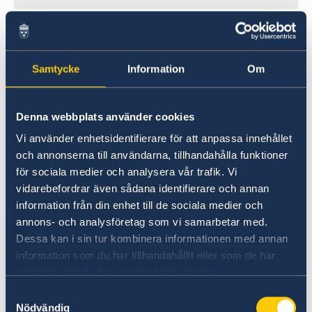
Samtycke
Information
Om
Denna webbplats använder cookies
Vi använder enhetsidentifierare för att anpassa innehållet
UD:s reseinformation direkt i fickan
och annonserna till användarna, tillhandahålla funktioner
för sociala medier och analysera vår trafik. Vi
I appen UD Resklar finns råd och
vidarebefordrar även sådana identifierare och annan
reseinformation om världens länder från
information från din enhet till de sociala medier och
Sveriges ambassader.
annons- och analysföretag som vi samarbetar med.
Dessa kan i sin tur kombinera informationen med annan
Om UD Resklar på regeringen.se
information som du har tillhandahållit eller som de har
samlat in när du har använt deras tjänster.
Samtyckesval
Nödvändig