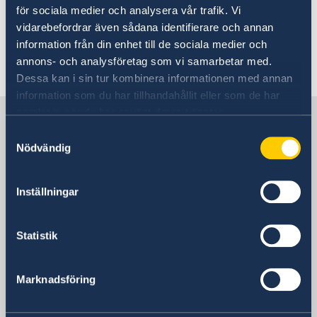
Skatteverket, Folkbokföringsenheten
för sociala medier och analysera vår trafik. Vi
881 52 Sollefteå
vidarebefordrar även sådana identifierare och annan
information från din enhet till de sociala medier och
annons- och analysföretag som vi samarbetar med.
Senast uppdaterad 08 okt. 2025, 15.05
Dessa kan i sin tur kombinera informationen med annan
information som du har tillhandahållit eller som de har
samlat in när du har använt deras tjänster.
Sverige i Senegal
Samtyckesval
Nödvändig
Svenska utlandsmyndigheter för
landet
Inställningar
Här hittar du en länk till Sveriges ambassad för
Statistik
landet
Marknadsföring
Senegal, Dakar