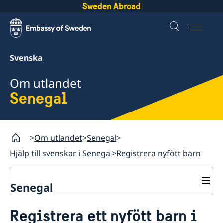
Sweden Abroad
Svenska
Om utlandet
Senegal
Om utlandet
Senegal
Hjälp till svenskar i Senegal
Registrera nyfött barn
Senegal
Rösta i Senegal
Registrera ett nyfött barn i
Hjälp till svenskar i Senegal