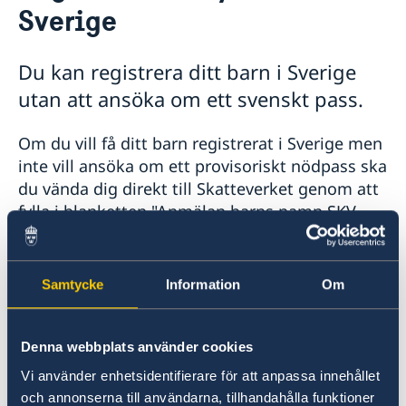
Sverige
Rösta i Senegal
Pass i Senegal
Provisoriskt pass
Registrera nyfött barn
Du kan registrera ditt barn i Sverige
Samordningsnummer
Legaliseringar
utan att ansöka om ett svenskt pass.
ETD - Europeiska unionens provisoriska resehandling
Avgifter
Gifta sig utomlands
Om du vill få ditt barn registrerat i Sverige men
Reseinformation
inte vill ansöka om ett provisoriskt nödpass ska
Ambassadens reseinformation
du vända dig direkt till Skatteverket genom att
fylla i blanketten "Anmälan barns namn SKV
Aktuella händelser
7750". Blanketten finns på
Allmänna säkerhetsläget
Terrorism
Skatteverkets hemsida(opens in a new tab)
.
Naturförhållanden och katastrofer
Blanketten ska undertecknas av båda
Samtycke
Information
Om
In- och utresebestämmelser
föräldrarna, bifogas med original eller
Lokala lagar och sedvänjor
vidimerad kopia av födelseattesten samt med
Kriminalitet och personlig säkerhet
vidimerad kopia av föräldrarnas pass.
Denna webbplats använder cookies
Trafiksäkerhet
Hälso- och sjukvård
Vi använder enhetsidentifierare för att anpassa innehållet
Övriga upplysningar
Blanketten skickas sedan till:
och annonserna till användarna, tillhandahålla funktioner