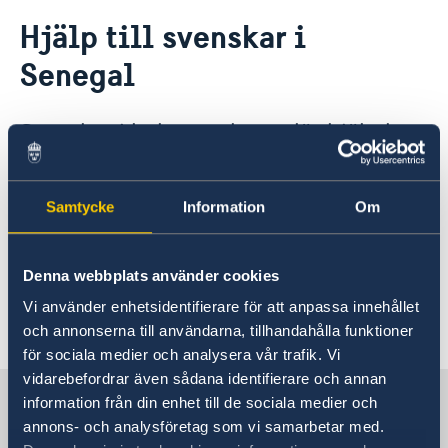
Rösta i Senegal
Hjälp till svenskar i
Hjälp till svenskar i Senegal
Senegal
Rösta i Senegal
Reseinformation
Pass i Senegal
Ambassadens reseinformation
Provisoriskt pass
Registrera nyfött barn
Svenskar i behov av konsulär hjälp kan
Aktuella händelser
Samordningsnummer
Legaliseringar
vända sig till den svenska
Allmänna säkerhetsläget
ETD - Europeiska unionens provisoriska resehandling
Avgifter
Terrorism
Ambassaden i Dakar.
Gifta sig utomlands
Naturförhållanden och katastrofer
Samtycke
Information
Om
In- och utresebestämmelser
Lokala lagar och sedvänjor
Generella frågor om hjälp
Kriminalitet och personlig säkerhet
Denna webbplats använder cookies
utomlands
Trafiksäkerhet
Vi använder enhetsidentifierare för att anpassa innehållet
Hälso- och sjukvård
Frågor och svar om hjälp
och annonserna till användarna, tillhandahålla funktioner
Övriga upplysningar
utomlands - på regeringen.se
för sociala medier och analysera vår trafik. Vi
vidarebefordrar även sådana identifierare och annan
Sverige i Senegal
På regeringen.se finns grundläggande
information från din enhet till de sociala medier och
information som gäller för alla länder och svar
annons- och analysföretag som vi samarbetar med.