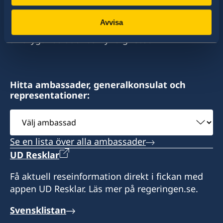
stort sett alla stater i världen. I ungefär hälften
av dessa stater har Sverige ambassader och
Avvisa
konsulat. Sveriges utrikesrepresentation består
av drygt 100 utlandsmyndigheter.
Hitta ambassader, generalkonsulat och
representationer:
Välj
ambassad
Se en lista över alla ambassader
UD Resklar
Få aktuell reseinformation direkt i fickan med
appen UD Resklar. Läs mer på regeringen.se.
Svensklistan