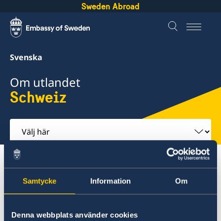
Sweden Abroad
Svenska
Om utlandet
Schweiz
Välj
här
Om utlandet
Schweiz
Reseinformation
Ambassadens reseinformation
Aktuella händelser
Samtycke
Information
Om
Schweiz
Denna webbplats använder cookies