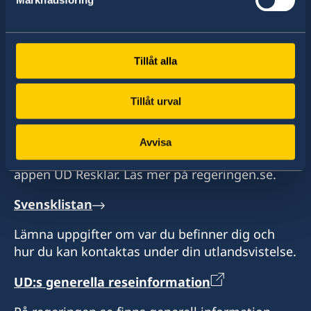
Hitta ambassader, generalkonsulat och
representationer:
Tillåt alla
Välj
ambassad
Tillåt urval
Se en lista över alla ambassader
UD Resklar
Avvisa
Få aktuell reseinformation direkt i fickan med
appen UD Resklar. Läs mer på regeringen.se.
Svensklistan
Lämna uppgifter om var du befinner dig och
hur du kan kontaktas under din utlandsvistelse.
UD:s generella reseinformation