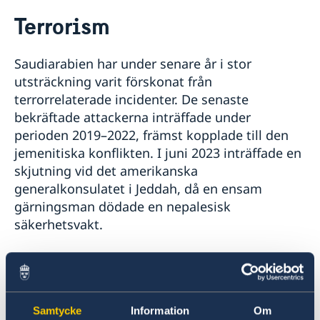
Rösta i Saudiarabien
Terrorism
Hjälp till svenskar i Saudiarabien
Rösta i Saudiarabien
Reseinformation
Saudiarabien har under senare år i stor
Pass, ID-kort och körkort i Saudiarabien
Ambassadens reseinformation
utsträckning varit förskonat från
Förlust av pass
Medborgarskapsfrågor
Aktuella händelser
terrorrelaterade incidenter. De senaste
Förnyelse av pass för vuxna
Allmänna säkerhetsläget
Anmälan av nyfött barn i utlandet
bekräftade attackerna inträffade under
Förnyelse av pass för barn under 18 år
Terrorism
Samordningsnummer
perioden 2019–2022, främst kopplade till den
Ansökan om pass för barn under 18 år
Naturförhållanden och katastrofer
Namnändring
Provisoriskt pass
jemenitiska konflikten. I juni 2023 inträffade en
In- och utresebestämmelser
Nationellt id-kort
skjutning vid det amerikanska
Hälso- och sjukvård
Förnyelse av körkort
generalkonsulatet i Jeddah, då en ensam
Lokala lagar och sedvänjor
gärningsman dödade en nepalesisk
Kriminalitet och personlig säkerhet
Trafiksäkerhet
säkerhetsvakt.
Försäkringsskydd
Övriga upplysningar
Det förekommer återkommande rapporter om
gripanden av personer misstänkta för att ha
förberett eller planerat terroristbrott, och
Samtycke
Information
Om
saudiska myndigheter uppger att flera försök