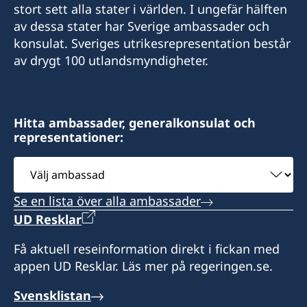
stort sett alla stater i världen. I ungefär hälften
av dessa stater har Sverige ambassader och
HonoraryConsul@alsulaimangroup.com
konsulat. Sveriges utrikesrepresentation består
av drygt 100 utlandsmyndigheter.
Fax
+966 2 60 69 007
Cross section of Rawdah Street with Prince
Hitta ambassader, generalkonsulat och
representationer:
Sultan Street
Al-Sulaiman Business Center
Välj
8:th Floor
ambassad
Se en lista över alla ambassader
Postadress:
UD Resklar
Consulate of Sweden
Saud Alsulaiman
Få aktuell reseinformation direkt i fickan med
PO Box 127383
appen UD Resklar. Läs mer på regeringen.se.
Jeddah 21352
Saudi Arabia
Svensklistan