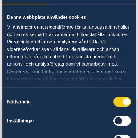
kunnat stoppas genom myndigheternas
insatser. Mot denna bakgrund kan ytterligare
Denna webbplats använder cookies
försök till terrorattentat inte uteslutas, och
Vi använder enhetsidentifierare för att anpassa innehållet
besökare uppmanas därför att iaktta
och annonserna till användarna, tillhandahålla funktioner
vaksamhet och noggrant följa lokala
för sociala medier och analysera vår trafik. Vi
myndigheters anvisningar.
vidarebefordrar även sådana identifierare och annan
information från din enhet till de sociala medier och
Läs mer om terrorism och turism på
annons- och analysföretag som vi samarbetar med.
regeringens webbplats.
Dessa kan i sin tur kombinera informationen med annan
information som du har tillhandahållit eller som de har
Senast uppdaterad 05 aug. 2026, 16.01
samlat in när du har använt deras tjänster.
Samtyckesval
Nödvändig
Sverige i Saudiarabien
Inställningar
SVENSKA UTLANDSMYNDIGHETER I