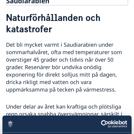
Saudiarabien
Rösta i Saudiarabien
Naturförhållanden och
Hjälp till svenskar i Saudiarabien
katastrofer
Rösta i Saudiarabien
Reseinformation
Pass, ID-kort och körkort i Saudiarabien
Ambassadens reseinformation
Förlust av pass
Det bli mycket varmt i Saudiarabien under
Medborgarskapsfrågor
Aktuella händelser
Förnyelse av pass för vuxna
sommarhalvåret, ofta med temperaturer som
Allmänna säkerhetsläget
Anmälan av nyfött barn i utlandet
Förnyelse av pass för barn under 18 år
överstiger 45 grader och tidvis når över 50
Terrorism
Samordningsnummer
Ansökan om pass för barn under 18 år
grader. Resenärer bör undvika onödig
Naturförhållanden och katastrofer
Namnändring
Provisoriskt pass
In- och utresebestämmelser
exponering för direkt solljus mitt på dagen,
Nationellt id-kort
Hälso- och sjukvård
dricka rikligt med vatten och vara
Förnyelse av körkort
Lokala lagar och sedvänjor
uppmärksamma på tecken på värmestress.
Kriminalitet och personlig säkerhet
Trafiksäkerhet
Under delar av året kan kraftiga och plötsliga
Försäkringsskydd
Övriga upplysningar
regn orsaka snabba översvämningar, särskilt i
de västra delarna av landet. Var särskilt
uppmärksam vid bilkörning i regn då vägar