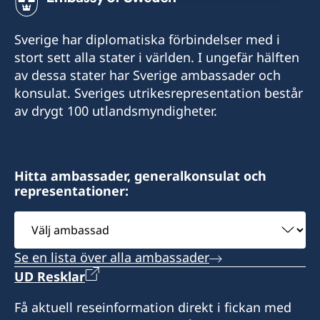
+966 2 6069005 ext. 219
Sverige har diplomatiska förbindelser med i
E-post
stort sett alla stater i världen. I ungefär hälften
av dessa stater har Sverige ambassader och
HonoraryConsul@alsulaimangroup.com
konsulat. Sveriges utrikesrepresentation består
av drygt 100 utlandsmyndigheter.
Fax
+966 2 60 69 007
Cross section of Rawdah Street with Prince
Hitta ambassader, generalkonsulat och
representationer:
Sultan Street
Al-Sulaiman Business Center
Välj
8:th Floor
ambassad
Se en lista över alla ambassader
Postadress:
UD Resklar
Consulate of Sweden
Saud Alsulaiman
Få aktuell reseinformation direkt i fickan med
PO Box 127383