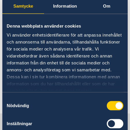
snabbt blir översvämmade då marken är torr
Samtycke
Information
Om
och hård och undvik lågt liggande områden.
Kraftiga sandstormar förekommer regelbundet
Denna webbplats använder cookies
och påverkar både sikt och luftkvalitet. Vid
Vi använder enhetsidentifierare för att anpassa innehållet
nedsatt sikt bör bilkörning undvikas om
och annonserna till användarna, tillhandahålla funktioner
möjligt. Undvik att vistas utomhus tills
för sociala medier och analysera vår trafik. Vi
stormen har dragit förbi och skydda
vidarebefordrar även sådana identifierare och annan
luftvägarna om utomhus.
information från din enhet till de sociala medier och
annons- och analysföretag som vi samarbetar med.
Dessa kan i sin tur kombinera informationen med annan
Risken för andra naturhändelser, såsom
information som du har tillhandahållit eller som de har
jordskalv och kraftigt oväder är generellt låg.
samlat in när du har använt deras tjänster.
Samtyckesval
Senast uppdaterad 05 aug. 2026, 16.01
Nödvändig
Sverige i Saudiarabien
Inställningar