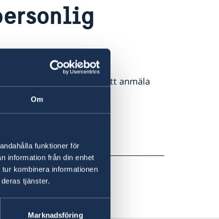
personlig
obiltelefon även 112, för att anmäla
Om
andahålla funktioner för
ga.
n information från din enhet
 tur kombinera informationen
deras tjänster.
Marknadsföring