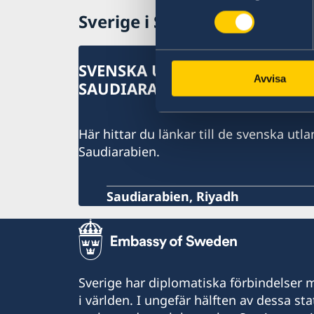
Sverige i Saudiarabien
SVENSKA UTLANDSMYNDIGHET
Avvisa
SAUDIARABIEN
Här hittar du länkar till de svenska ut
Saudiarabien.
Saudiarabien, Riyadh
Sverige har diplomatiska förbindelser me
i världen. I ungefär hälften av dessa sta