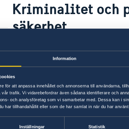
Kriminalitet och 
säkerhet
Kontakta lokal polis på kortnummer 999, från m
brott.
Information
Kriminaliteten i Saudiarabien är relativt låg.
cookies
e för att anpassa innehållet och annonserna till användarna, tillh
Demonstrationer och offentliga möten är olagli
vår trafik. Vi vidarebefordrar även sådana identifierare och anna
nnons- och analysföretag som vi samarbetar med. Dessa kan i sin
Senast uppdaterad 05 aug. 2026, 16.01
har tillhandahållit eller som de har samlat in när du har använt 
Inställningar
Statistik