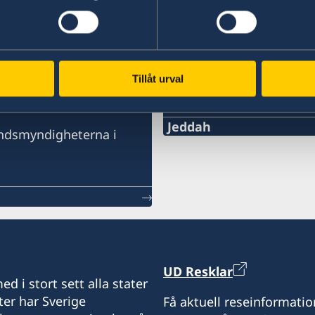
SVENSKA HONORÄR
ER I
Tillåt urval
Svenska konsulat i Saudiara
Jeddah
landsmyndigheterna i
Telefon
+966 2 6069005 ext. 219
E-post
HonoraryConsul@alsula
Fax
UD Resklar
d i stort sett alla stater
ter har Sverige
+966 2 60 69 007
Få aktuell reseinformatio