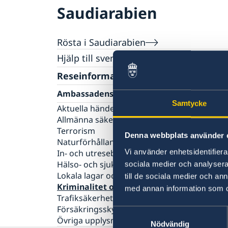
Saudiarabien
Rösta i Saudiarabien
Hjälp till svenskar i Saudiarabien
Rösta i Saudiarabien
Reseinformation
Pass, ID-kort och körkort i Saudiarabien
Ambassadens reseinformation
Förlust av pass
Samtycke
Medborgarskapsfrågor
Aktuella händelser
Förnyelse av pass för vuxna
Allmänna säkerhetsläget
Anmälan av nyfött barn i utlandet
Förnyelse av pass för barn under 18 år
Terrorism
Samordningsnummer
Ansökan om pass för barn under 18 år
Denna webbplats använder 
Naturförhållanden och katastrofer
Namnändring
Provisoriskt pass
Vi använder enhetsidentifierar
In- och utresebestämmelser
Nationellt id-kort
Hälso- och sjukvård
sociala medier och analysera 
Förnyelse av körkort
Lokala lagar och sedvänjor
till de sociala medier och a
Kriminalitet och personlig säkerhet
med annan information som du 
Trafiksäkerhet
Försäkringsskydd
Samtyckesval
Övriga upplysningar
Nödvändig