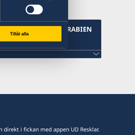
KONSULAT I SAUDIARABIEN
Tillåt alla
bien.
imangroup.com
n direkt i fickan med appen UD Resklar.