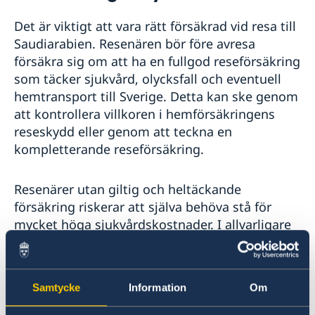
Rösta i Saudiarabien
Reseinformation
Det är viktigt att vara rätt försäkrad vid resa till
Pass, ID-kort och körkort i Saudiarabien
Ambassadens reseinformation
Saudiarabien. Resenären bör före avresa
Förlust av pass
Medborgarskapsfrågor
Aktuella händelser
försäkra sig om att ha en fullgod reseförsäkring
Förnyelse av pass för vuxna
Allmänna säkerhetsläget
Anmälan av nyfött barn i utlandet
som täcker sjukvård, olycksfall och eventuell
Förnyelse av pass för barn under 18 år
Terrorism
Samordningsnummer
hemtransport till Sverige. Detta kan ske genom
Ansökan om pass för barn under 18 år
Naturförhållanden och katastrofer
Namnändring
Provisoriskt pass
att kontrollera villkoren i hemförsäkringens
In- och utresebestämmelser
Nationellt id-kort
reseskydd eller genom att teckna en
Hälso- och sjukvård
Förnyelse av körkort
kompletterande reseförsäkring.
Lokala lagar och sedvänjor
Kriminalitet och personlig säkerhet
Trafiksäkerhet
Resenärer utan giltig och heltäckande
Försäkringsskydd
försäkring riskerar att själva behöva stå för
Övriga upplysningar
mycket höga sjukvårdskostnader. I allvarligare
fall kan även kostnaderna för medicinsk
evakuering eller sjuktransport till Sverige bli
mycket betydande.
Samtycke
Information
Om