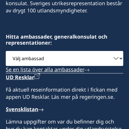
konsulat. Sveriges utrikesrepresentation består
av drygt 100 utlandsmyndigheter.
Fax
+966 2 60 69 007
Cross section of Rawdah Street with Prince
Hitta ambassader, generalkonsulat och
representationer:
Sultan Street
Al-Sulaiman Business Center
Välj
8:th Floor
ambassad
Se en lista över alla ambassader
Postadress:
UD Resklar
Consulate of Sweden
Saud Alsulaiman
Få aktuell reseinformation direkt i fickan med
PO Box 127383
appen UD Resklar. Läs mer på regeringen.se.
Jeddah 21352
Saudi Arabia
Svensklistan
Söndag-måndag 09.00-14.00
Lämna uppgifter om var du befinner dig och
hur du kan kontaktas under din utlandsvistelse.