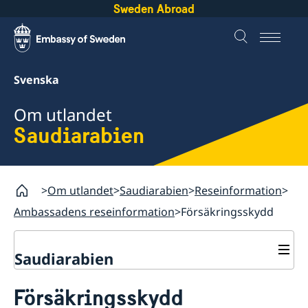
Sweden Abroad
Svenska
Om utlandet
Saudiarabien
Om utlandet
Saudiarabien
Reseinformation
Ambassadens reseinformation
Försäkringsskydd
Saudiarabien
Rösta i Saudiarabien
Försäkringsskydd
Hjälp till svenskar i Saudiarabien