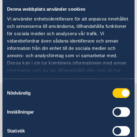
För alla som ansöker om turistvisum eller
besöksvisum är sjukförsäkring obligatorisk och
Denna webbplats använder cookies
ingår automatiskt i samband med
Vi använder enhetsidentifierare för att anpassa innehållet
visumutfärdandet, enligt nationella saudiska
och annonserna till användarna, tillhandahålla funktioner
krav. Den obligatoriska försäkringen aktiveras
för sociala medier och analysera vår trafik. Vi
när visumet beviljas och ska täcka akuta
vidarebefordrar även sådana identifierare och annan
medicinska situationer genom godkända
information från din enhet till de sociala medier och
vårdgivare i landet.
annons- och analysföretag som vi samarbetar med.
Dessa kan i sin tur kombinera informationen med annan
Senast uppdaterad 05 aug. 2026, 16.01
information som du har tillhandahållit eller som de har
samlat in när du har använt deras tjänster.
Samtyckesval
Sverige i Saudiarabien
Nödvändig
Inställningar
SVENSKA UTLANDSMYNDIGHETER I
SAUDIARABIEN
Statistik