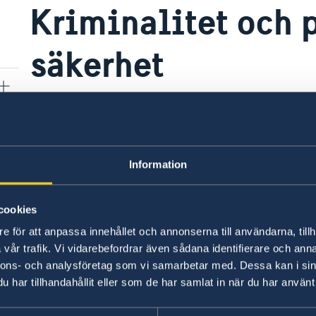
Kriminalitet och 
säkerhet
São Tomé & Príncipe är allmänt sett ett tryggt 
förekommer dock inbrott och väpnade rån. Var 
stränder och i folksamlingar.
Information
Försiktighet bör iakttas vid besök på barer och
Promenader på egen hand efter mörkrets inbrott
cookies
undvikas helt. Det är säkrare att endast ta me
e för att anpassa innehållet och annonserna till användarna, tillh
något enstaka kreditkort, samt att inte bära m
vår trafik. Vi vidarebefordrar även sådana identifierare och anna
pass, dyrbara klockor eller smycken. Använd h
nnons- och analysföretag som vi samarbetar med. Dessa kan i sin
möjligt.
har tillhandahållit eller som de har samlat in när du har använt 