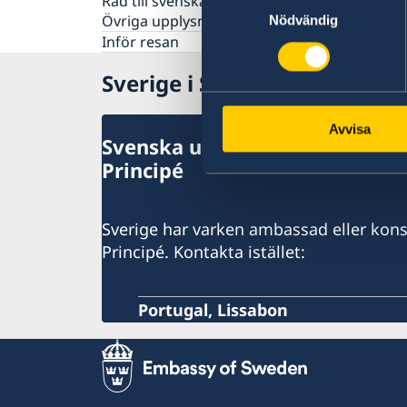
Råd till svenska resenärer
Övriga upplysningar
Nödvändig
Inför resan
Sverige i São Tomé & Princip
Avvisa
Svenska utlandsmyndigheter i
Principé
Sverige har varken ambassad eller kons
Principé. Kontakta istället:
Portugal, Lissabon