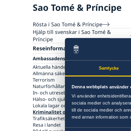
Sao Tomé & Príncipe
Rösta i Sao Tomé & Príncipe
Hjälp till svenskar i Sao Tomé &
Príncipe
Rösta i Sao Tomé & Príncipe
Reseinformation
Akut hjälp
Ambassadens reseinformation
Larmcentraler
Pass utomlands
Aktuella händelser
Samtycke
Allmänna säkerhetsläget
Provisoriskt pass
Andra konsulära tjänster
Terrorism
Förnyelse av pass
Naturförhållanden och katastrofer
Förlust av pass
Denna webbplats använder 
In- och utresebestämmelser
Vi använder enhetsidentifierar
Hälso- och sjukvård
sociala medier och analysera 
Lokala lagar och sedvänjor
till de sociala medier och a
Kriminalitet och personlig säkerhet
med annan information som du 
Trafiksäkerhet
Resa i landet
Samtyckesval