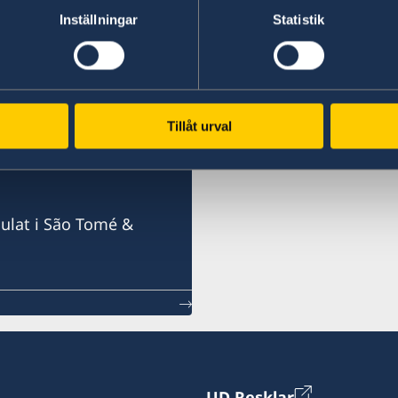
Senast uppdaterad 02 apr. 2026, 09.27
Inställningar
Statistik
é
Tillåt urval
 São Tomé &
ulat i São Tomé &
UD Resklar