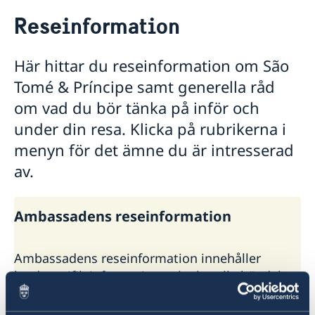
Rösta i Sao Tomé & Príncipe
Reseinformation
Hjälp till svenskar i Sao Tomé & Príncipe
Rösta i Sao Tomé & Príncipe
Reseinformation
Här hittar du reseinformation om São
Akut hjälp
Ambassadens reseinformation
Tomé & Príncipe samt generella råd
Larmcentraler
Pass utomlands
Aktuella händelser
Inför resan
om vad du bör tänka på inför och
Allmänna säkerhetsläget
Provisoriskt pass
Andra konsulära tjänster
under din resa. Klicka på rubrikerna i
Terrorism
Förnyelse av pass
Naturförhållanden och katastrofer
Förlust av pass
menyn för det ämne du är intresserad
In- och utresebestämmelser
av.
Hälso- och sjukvård
Lokala lagar och sedvänjor
Kriminalitet och personlig säkerhet
Ambassadens reseinformation
Trafiksäkerhet
Resa i landet
Råd till svenska resenärer
Ambassadens reseinformation innehåller
Övriga upplysningar
landspecifik information och aktuella händelser
som kan påverka dig som är i landet.