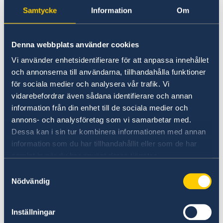
Ambassadens reseinformation –
Samtycke
Information
Om
Sao Tomé & Príncipe
UD:s generella reseinformation
Denna webbplats använder cookies
Vi använder enhetsidentifierare för att anpassa innehållet
På regeringen.se finns UD:s reseavrådan, råd
och annonserna till användarna, tillhandahålla funktioner
och tips inför din utlandsresa och information
för sociala medier och analysera vår trafik. Vi
om vilken hjälp du kan få av UD i olika
vidarebefordrar även sådana identifierare och annan
situationer.
information från din enhet till de sociala medier och
annons- och analysföretag som vi samarbetar med.
UD:s reseinformation på
Dessa kan i sin tur kombinera informationen med annan
regeringen.se
information som du har tillhandahållit eller som de har
samlat in när du har använt deras tjänster.
Ladda ner appen UD Resklar
Samtyckesval
Nödvändig
Ladda ner UD Resklar på Google Play
Ladda ner UD Resklar på iTunes
Inställningar