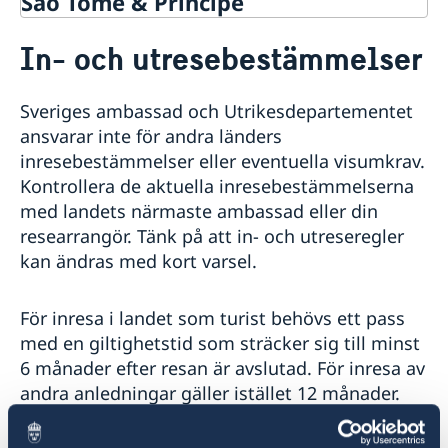
Sao Tomé & Príncipe
Rösta i Sao Tomé & Príncipe
In- och utresebestämmelser
Hjälp till svenskar i Sao Tomé & Príncipe
Rösta i Sao Tomé & Príncipe
Reseinformation
Sveriges ambassad och Utrikesdepartementet
Akut hjälp
Ambassadens reseinformation
ansvarar inte för andra länders
Larmcentraler
Pass utomlands
Aktuella händelser
inresebestämmelser eller eventuella visumkrav.
Allmänna säkerhetsläget
Provisoriskt pass
Andra konsulära tjänster
Kontrollera de aktuella inresebestämmelserna
Terrorism
Förnyelse av pass
med landets närmaste ambassad eller din
Naturförhållanden och katastrofer
Förlust av pass
researrangör. Tänk på att in- och utreseregler
In- och utresebestämmelser
kan ändras med kort varsel.
Hälso- och sjukvård
Lokala lagar och sedvänjor
Kriminalitet och personlig säkerhet
För inresa i landet som turist behövs ett pass
Trafiksäkerhet
med en giltighetstid som sträcker sig till minst
Resa i landet
6 månader efter resan är avslutad. För inresa av
Råd till svenska resenärer
andra anledningar gäller istället 12 månader.
Övriga upplysningar
Inför resan