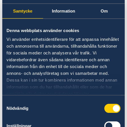
Svenska medborgare behöver inte turistvisum
för inresa till São Tomé & Príncipe vid vistelse i
Samtycke
Information
Om
max 2 veckor (15 dagar). För längre vistelser,
kontakta São Tomé & Príncipes ambassader i
Portugal eller Belgien. Tänk på att ansöka om
Denna webbplats använder cookies
visum i god tid innan avresan.
Vi använder enhetsidentifierare för att anpassa innehållet
och annonserna till användarna, tillhandahålla funktioner
Belgien
för sociala medier och analysera vår trafik. Vi
vidarebefordrar även sådana identifierare och annan
information från din enhet till de sociala medier och
E-post:
ambassade@saotomeeprincipe.be
annons- och analysföretag som vi samarbetar med.
Dessa kan i sin tur kombinera informationen med annan
Portugal
information som du har tillhandahållit eller som de har
samlat in när du har använt deras tjänster.
E-post:
embaixada@emb-saotomeprincipe.pt
Samtyckesval
Nödvändig
Det är även möjligt att ansöka om visum online
på den
Inställningar