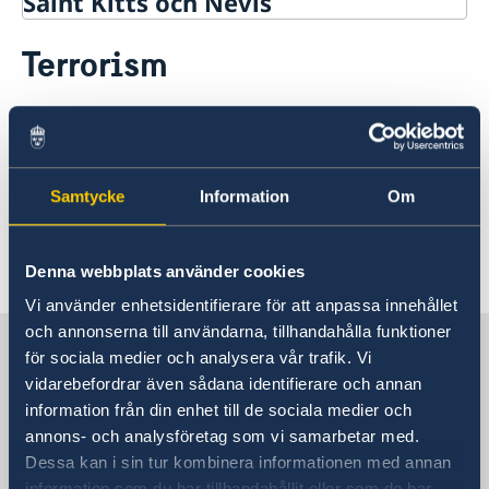
Saint Kitts och Nevis
Rösta i Saint Kitts och Nevis
Terrorism
Hjälp till svenskar i Saint Kitts och Nevis
Rösta i Saint Kitts och Nevis
Reseinformation
Under normala omständigheter bedöms det
Pass utomlands
Ambassadens reseinformation
inte finnas risk för terrordåd i landet.
Förlust av pass
Gifta sig utomlands
Aktuella händelser
Legaliseringar/apostille
Allmänna säkerhetsläget
Samtycke
Information
Om
Om terrorism och hot utomlands.
Naturförhållanden och katastrofer
Terrorism
Senast uppdaterad 09 juli 2026, 10.54
Hälso- och sjukvård
Denna webbplats använder cookies
Lokala lagar och sedvänjor
Vi använder enhetsidentifierare för att anpassa innehållet
Kriminalitet och personlig säkerhet
och annonserna till användarna, tillhandahålla funktioner
Trafiksäkerhet
Sverige i Saint Kitts och Nevis
för sociala medier och analysera vår trafik. Vi
In- och utresebestämmelser
vidarebefordrar även sådana identifierare och annan
information från din enhet till de sociala medier och
Svenska utlandsmyndigheter för
annons- och analysföretag som vi samarbetar med.
landet
Dessa kan i sin tur kombinera informationen med annan
information som du har tillhandahållit eller som de har