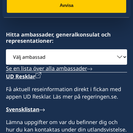
Avvisa
av drygt 100 utlandsmyndigheter.
Telefaxnummer konsulat
+1-869-466-5577
Sveriges konsulat
Hitta ambassader, generalkonsulat och
representationer:
Medical Associates
Victoria Road,
Välj
Basseterre
ambassad
St Kitts och Nevis
Se en lista över alla ambassader
UD Resklar
Honorärkonsul
Få aktuell reseinformation direkt i fickan med
Dr. Joy Kathleen Allen-Ferdinand
appen UD Resklar. Läs mer på regeringen.se.
Svensklistan
Lämna uppgifter om var du befinner dig och
hur du kan kontaktas under din utlandsvistelse.