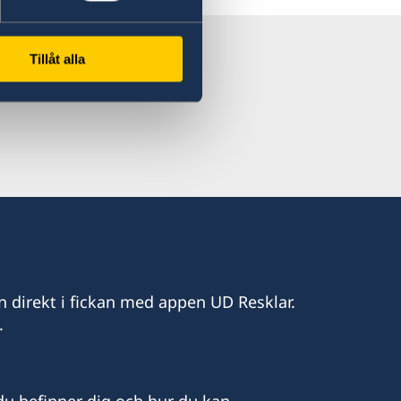
Tillåt alla
n direkt i fickan med appen UD Resklar.
.