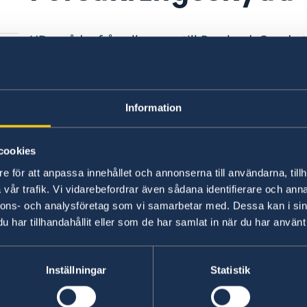
UD avråder från alla resor till Ryssland. Om du t
ska du vara medveten om att avrådan kan få kon
försäkring. Kontrollera med ditt försäkringsbol
Information
Senast uppdaterad 07 maj 2026, 16.58
cookies
e för att anpassa innehållet och annonserna till användarna, tillh
vår trafik. Vi vidarebefordrar även sådana identifierare och anna
nnons- och analysföretag som vi samarbetar med. Dessa kan i sin
har tillhandahållit eller som de har samlat in när du har använt 
Inställningar
Statistik