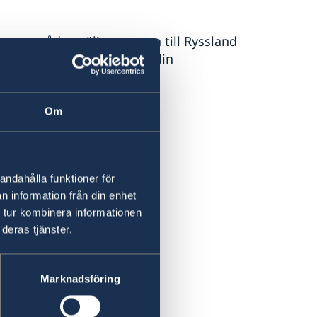
rots avrådan väljer att resa till Ryssland
sekvenser för villkoren i din
ag vad som gäller.
Om
andahålla funktioner för
n information från din enhet
 tur kombinera informationen
deras tjänster.
Marknadsföring