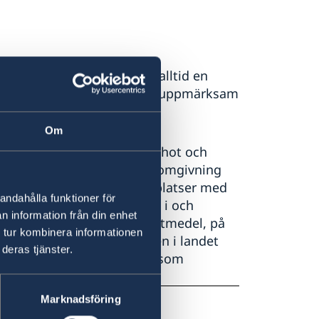
orism. Men globalt finns alltid en
 som resenär alltid bör vara uppmärksam
Om
 påläst och medveten om de hot och
bör vara uppmärksam på sin omgivning
sammanhanget, särskilt på platser med
andahålla funktioner för
nemang, offentliga platser, i och
n information från din enhet
ioner, på allmänna transportmedel, på
 tur kombinera informationen
g informerad om situationen i landet
deras tjänster.
ingar i säkerhetsfrågor liksom
Marknadsföring