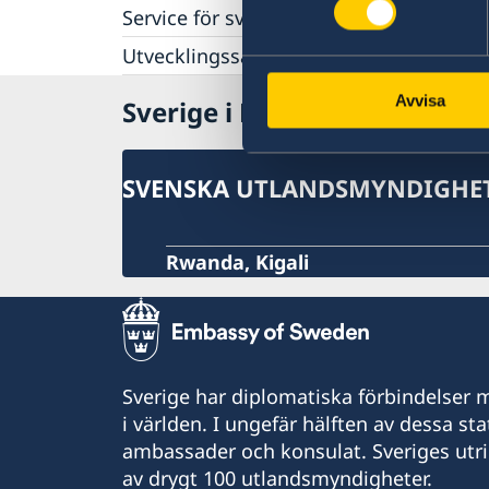
Service för svenska företag
Utvecklingssamarbete
Handel med utlandet
Ekonomisk basfakta
Anmäla handelshinder
Openaid
Avvisa
Sverige i Rwanda
SVENSKA UTLANDSMYNDIGHET
Rwanda, Kigali
Sverige har diplomatiska förbindelser me
i världen. I ungefär hälften av dessa sta
ambassader och konsulat. Sveriges utr
av drygt 100 utlandsmyndigheter.