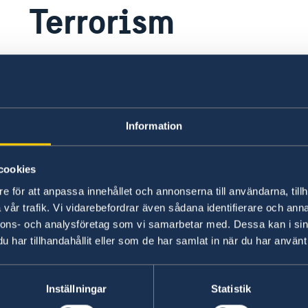
Terrorism
Rwanda är inte ett land som förknippas med terr
generell risk för terrordåd som innebär att du
och påläst.
Information
Allmänna råd till resenärer globalt är att vara
risker som finns i landet man reser till. Man 
cookies
och på det som verkar udda eller avvikande i 
e för att anpassa innehållet och annonserna till användarna, tillh
stora folksamlingar som till exempel större eve
vår trafik. Vi vidarebefordrar även sådana identifierare och anna
omkring offentliga byggnader, vid turistattrakt
nnons- och analysföretag som vi samarbetar med. Dessa kan i sin
marknader och i butikscentra. Man bör hålla si
har tillhandahållit eller som de har samlat in när du har använt 
och noga följa de lokala myndigheternas anvisn
ambassadens reseråd.
Inställningar
Statistik
Senast uppdaterad 17 juli 2026, 09.49