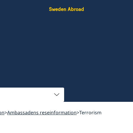
Sweden Abroad
on
Ambassadens reseinformation
Terrorism