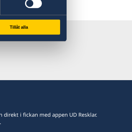
Tillåt alla
n direkt i fickan med appen UD Resklar.
.