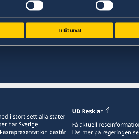
Senast uppdaterad 01 juni 2026, 16.00
Tillåt urval
UD Resklar
d i stort sett alla stater
ter har Sverige
Få aktuell reseinformatio
ikesrepresentation består
Läs mer på regeringen.se