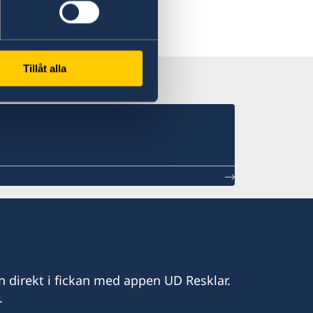
Tillåt alla
n direkt i fickan med appen UD Resklar.
.