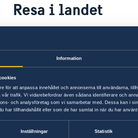
Resa i landet
Det är viktigt att du är rätt försäkrad när du res
en reseförsäkring innan du åker, exempelvis ge
reseförsäkring ingår i din hemförsäkring eller 
på annat sätt. Med en reseförsäkring kan du få h
Information
behöver sjuktransport till Sverige.
cookies
Den som inte har en giltig försäkring löper sto
e för att anpassa innehållet och annonserna till användarna, tillh
eller ta stora lån för att klara dyra sjukvårdskos
vår trafik. Vi vidarebefordrar även sådana identifierare och anna
ambulanstransport hem.
nnons- och analysföretag som vi samarbetar med. Dessa kan i sin
har tillhandahållit eller som de har samlat in när du har använt 
Övriga upplysningar
Det går bra att använda svenska kort för att bet
Inställningar
Statistik
atar