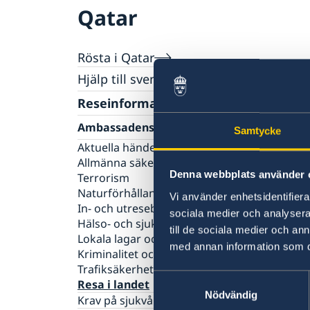
Qatar
Rösta i Qatar
Hjälp till svenskar i Qatar
Rösta i Qatar
Reseinformation
Akut hjälp
Ambassadens reseinformation
Pass utomlands
Samtycke
Hjälp kring medborgarskap
Aktuella händelser
Allmänna säkerhetsläget
Denna webbplats använder 
Terrorism
Naturförhållanden och katastrofer
Vi använder enhetsidentifierar
In- och utresebestämmelser
sociala medier och analysera 
Hälso- och sjukvård
till de sociala medier och a
Lokala lagar och sedvänjor
med annan information som du 
Kriminalitet och personlig säkerhet
Trafiksäkerhet
Samtyckesval
Resa i landet
Nödvändig
Krav på sjukvårdsförsäkring vid inresa till Q